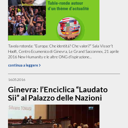
Tavola rotonda: “Europa: Che identità? Che valori?” Sala Visser’t
Hooft, Centro Ecumenico di Ginevra, Le Grand Sacconnex, 21 aprile
2016 New Humanity e le altre ONG d’ispirazione...
continua a leggere
16.05.2016
Ginevra: l’Enciclica “Laudato
Sii” al Palazzo delle Nazioni