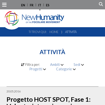
EN
FR
IT
ES
TI TROVI QUI:
HOME
⟩
ATTIVITÀ
ATTIVITÀ
Filtra per:
Ambiti
Sedi
Progetti
Categorie
20.05.2016
Progetto HOST SPOT, Fase 1: