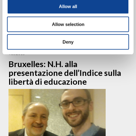
programma
Allow all
Reinventare la pace Educare ad un umanesimo basato sull’unità
della famiglia umana Martedì, 15 novembre 2016 dalle 9,30 alle
Allow selection
18,00 Maison de l’UNESCO, Salle II – 125,...
continua a leggere
Deny
9.05.2016
Bruxelles: N.H. alla
presentazione dell’Indice sulla
libertà di educazione