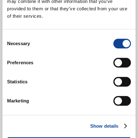
may combine it with other information that you’ve
provided to them or that they’ve collected from your use
of their services.
Consent
Necessary
Selection
Preferences
Statistics
Forum delle ONG di ispirazione Cattolica a Ginevra Promuovere la
Dottrina sociale della Chiesa, nello spirito della fraternità universale
Marketing
I vari membri del Forum delle ONG di...
continua a leggere
Show details
10.05.2016
Parigi, 15 novembre 2016 –