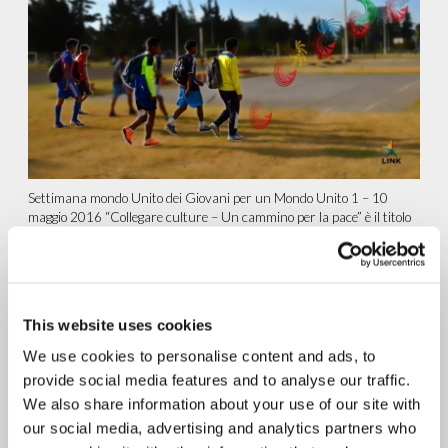
Settimana mondo Unito dei Giovani per un Mondo Unito 1 – 10
maggio 2016 “Collegare culture – Un cammino per la pace” è il titolo
dell’evento principale...
continua a leggere
12.05.2016
This website uses cookies
Ginevra: New Humanity
We use cookies to personalise content and ads, to
coordina il Forum CINGO di
provide social media features and to analyse our traffic.
Ginevra
We also share information about your use of our site with
our social media, advertising and analytics partners who