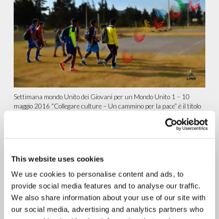
Settimana mondo Unito dei Giovani per un Mondo Unito 1 – 10
maggio 2016 “Collegare culture – Un cammino per la pace” è il titolo
dell’evento principale...
continua a leggere
12.05.2016
This website uses cookies
Ginevra: New Humanity
We use cookies to personalise content and ads, to
coordina il Forum CINGO di
provide social media features and to analyse our traffic.
Ginevra
We also share information about your use of our site with
our social media, advertising and analytics partners who