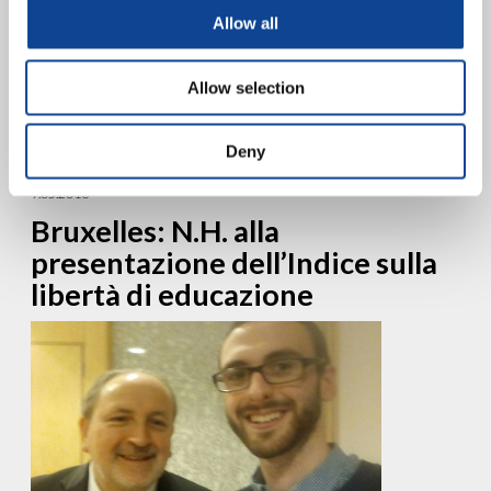
programma
Allow all
Reinventare la pace Educare ad un umanesimo basato sull’unità
della famiglia umana Martedì, 15 novembre 2016 dalle 9,30 alle
Allow selection
18,00 Maison de l’UNESCO, Salle II – 125,...
continua a leggere
Deny
9.05.2016
Bruxelles: N.H. alla
presentazione dell’Indice sulla
libertà di educazione