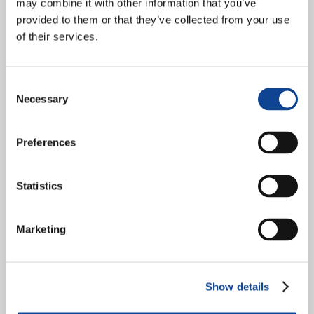
may combine it with other information that you’ve
provided to them or that they’ve collected from your use
of their services.
Consent
Necessary
Selection
Preferences
Statistics
Forum delle ONG di ispirazione Cattolica a Ginevra Promuovere la
Dottrina sociale della Chiesa, nello spirito della fraternità universale
Marketing
I vari membri del Forum delle ONG di...
continua a leggere
Show details
10.05.2016
Parigi, 15 novembre 2016 –