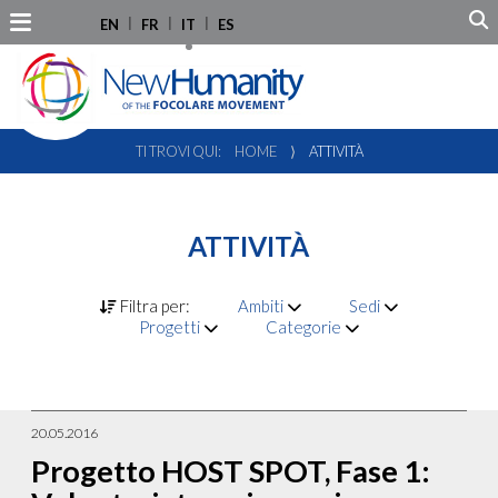
EN
FR
IT
ES
TI TROVI QUI:
HOME
⟩
ATTIVITÀ
ATTIVITÀ
Filtra per:
Ambiti
Sedi
Progetti
Categorie
20.05.2016
Progetto HOST SPOT, Fase 1: