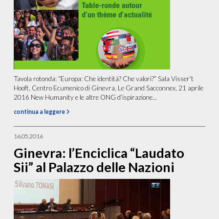
Tavola rotonda: “Europa: Che identità? Che valori?” Sala Visser’t
Hooft, Centro Ecumenico di Ginevra, Le Grand Sacconnex, 21 aprile
2016 New Humanity e le altre ONG d’ispirazione...
continua a leggere
16.05.2016
Ginevra: l’Enciclica “Laudato
Sii” al Palazzo delle Nazioni