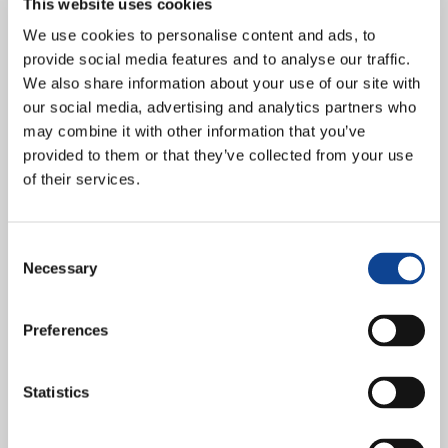
This website uses cookies
We use cookies to personalise content and ads, to
provide social media features and to analyse our traffic.
Si è svolto il 21 marzo scorso presso la sala XXIV del Palazzo delle
Nazioni il seminario “Sistema Internazionale dei Diritti Umani – il
We also share information about your use of our site with
ruolo della Santa...
our social media, advertising and analytics partners who
continua a leggere
may combine it with other information that you’ve
provided to them or that they’ve collected from your use
21.05.2014
of their services.
Križevci: “Together we Grow”
fa incontrare imprenditori
Consent
dell’Economia di Comunione e
Necessary
Selection
giovani europei
Preferences
Statistics