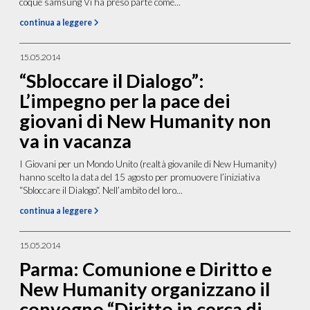
coque samsung Vi ha preso parte come...
continua a leggere
15.05.2014
“Sbloccare il Dialogo”:
L’impegno per la pace dei
giovani di New Humanity non
va in vacanza
I Giovani per un Mondo Unito (realtà giovanile di New Humanity)
hanno scelto la data del 15 agosto per promuovere l’iniziativa
“Sbloccare il Dialogo“. Nell’ambito del loro...
continua a leggere
15.05.2014
Parma: Comunione e Diritto e
New Humanity organizzano il
convegno “Diritto in cerca di