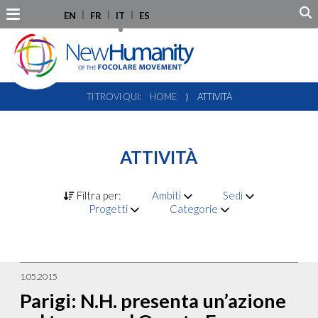
EN
FR
IT
ES
TI TROVI QUI:
HOME
⟩
ATTIVITÀ
ATTIVITÀ
Filtra per:
Ambiti
Sedi
Progetti
Categorie
1.05.2015
Parigi: N.H. presenta un’azione