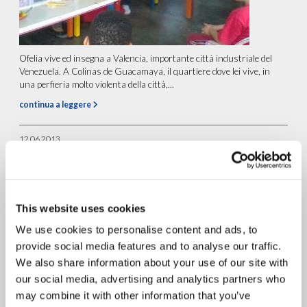
Ofelia vive ed insegna a Valencia, importante città industriale del
Venezuela. A Colinas de Guacamaya, il quartiere dove lei vive, in
una perfieria molto violenta della città,...
continua a leggere
12.06.2013
Ginevra: N.H. presenta al Cons.
per i Diritti Umani una
dichiarazione sul Diritto alla
This website uses cookies
Solidarietà Internazionale
We use cookies to personalise content and ads, to
provide social media features and to analyse our traffic.
We also share information about your use of our site with
our social media, advertising and analytics partners who
may combine it with other information that you’ve