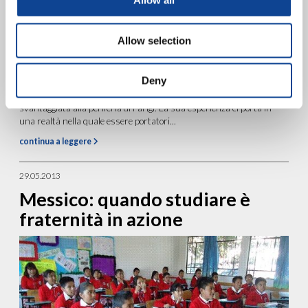
Allow all
Allow selection
Deny
Maria Amata insegna in un istituto superiore di una zona
svantaggiata alla periferia di Parigi. La sua esperienza ci porta in
una realtà nella quale essere portatori...
continua a leggere
29.05.2013
Messico: quando studiare è
fraternità in azione