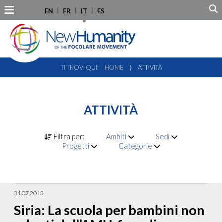
EN
FR
IT
ES
TI TROVI QUI:
HOME
⟩
ATTIVITÀ
ATTIVITÀ
Filtra per:
Ambiti
Sedi
Progetti
Categorie
31.07.2013
Siria: La scuola per bambini non