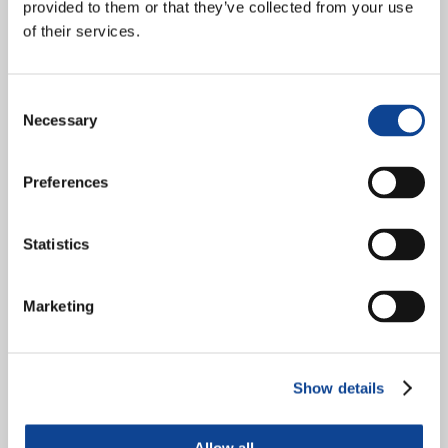
provided to them or that they’ve collected from your use
of their services.
Consent
Nell’ambito della 23esima Sessione Ordinaria del Consiglio per i
Necessary
Selection
Diritti Umani (27 maggio – 14 giugno 2013), New Humanity ed altre
ONG ad essa vicine hanno presentato...
continua a leggere
Preferences
12.06.2013
Statistics
Francia: Educare alla fraternità
nella ‘banlieu’ parigina
Marketing
Show details