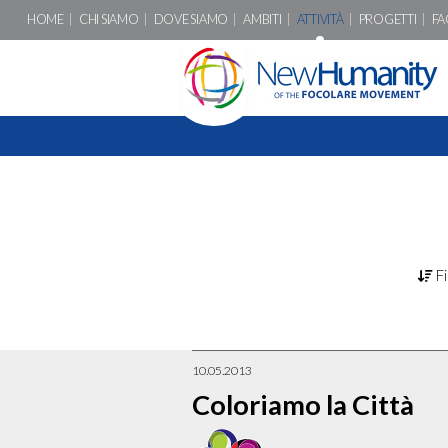
HOME
CHI SIAMO
DOVE SIAMO
AMBITI
ATTIVITÀ
PROGETTI
FA
Fi
10.05.2013
Coloriamo la Città