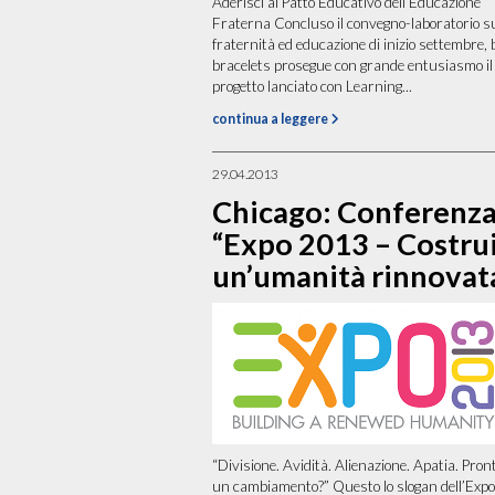
Aderisci al Patto Educativo dell’Educazione
Fraterna Concluso il convegno-laboratorio s
fraternità ed educazione di inizio settembre, 
bracelets prosegue con grande entusiasmo il
progetto lanciato con Learning...
continua a leggere
29.04.2013
Chicago: Conferenz
“Expo 2013 – Costru
un’umanità rinnovat
“Divisione. Avidità. Alienazione. Apatia. Pront
un cambiamento?” Questo lo slogan dell’Expo