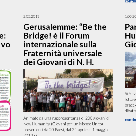
contin
2.05.2013
1.05.2
Gerusalemme: “Be the
Par
e:
Bridge! è il Forum
Hu
ivo
internazionale sulla
Gi
Fraternità universale
dei Giovani di N. H.
Si è s
l’otta
bracel
dibatte
Animato da una rappresentanza di 200 giovani di
contin
New Humanity (Giovani per un Mondo Unito)
provenienti da 20 Paesi, dal 24 aprile al 1 maggio
2013 si...