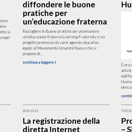
diffondere le buone
Hu
pratiche per
un’educazione fraterna
hiave:
ione
Raccogliere le Buone pratiche per promuovere
etto si
un’educazione fraterna Learning Fraternity è un
uropei
progetto promosso da varie agenzie educative
legate al Moviemento Umanità Nuova che si
propone di...
continua a leggere
É ora 
attivi
dall’A
Humani
elenca.
contin
8.05.2013
7.05.2
La registrazione della
Pro
diretta Internet
– S