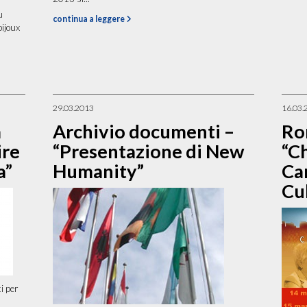
u
continua a leggere
bijoux
29.03.2013
16.03.
a
Archivio documenti –
Ro
ire
“Presentazione di New
“Ch
a”
Humanity”
Car
Cu
i per