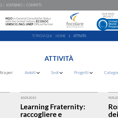
Q
SOSTIENICI
CONTATTI
OUR MAIN
PROJECT
NGO
in General Consultative Status
with the United Nations
ECOSOC
UNESCO, FAO, UNEP
Official Partner
TI TROVI QUI:
HOME
⟩
ATTIVITÀ
ATTIVITÀ
ltra per:
Ambiti
Sedi
Progetti
Catego
10.05.2013
9.05.2
Learning Fraternity:
Ro
raccogliere e
dei