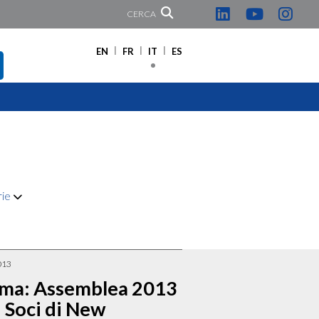
CERCA
EN
FR
IT
ES
rie
013
ma: Assemblea 2013
 Soci di New