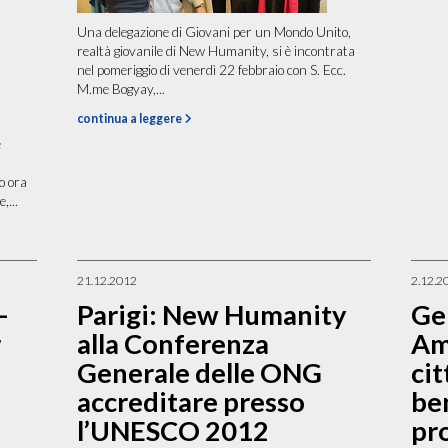
Una delegazione di Giovani per un Mondo Unito,
realtà giovanile di New Humanity, si è incontrata
nel pomeriggio di venerdì 22 febbraio con S. Ecc.
M.me Bogyay,...
continua a leggere
e
no ora
,...
21.12.2012
2.12.2
–
Parigi: New Humanity
Ge
r
alla Conferenza
Am
Generale delle ONG
cit
accreditare presso
be
l’UNESCO 2012
pro