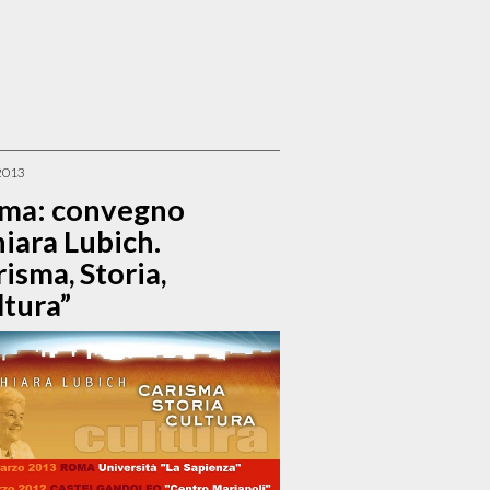
2013
ma: convegno
iara Lubich.
isma, Storia,
ltura”