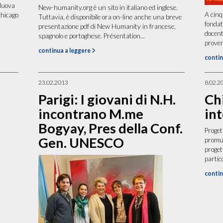
Nuova
New-humanity.org è un sito in italiano ed inglese.
A cinq
Chicago
Tuttavia, è disponibile ora on-line anche una breve
fondat
presentazione pdf di New Humanity in francese,
docent
spagnolo e portoghese. Présentation...
proven
continua a leggere
contin
23.02.2013
8.02.2
Parigi: I giovani di N.H.
Ch
incontrano M.me
int
Bogyay, Pres della Conf.
Proge
Gen. UNESCO
promuo
progett
partico
contin