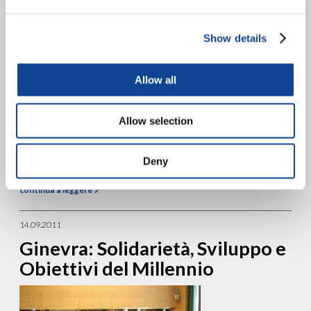
Show details
Allow all
Allow selection
Il Colloquio UNESCO sulla “Cultura del Dialogo” è un importante
evento organizzato nel 2011 dalla Commissione Programmatica
Mista (CPM) dell’UNESCO nell’ambito del “Dialogo tra le culture
Deny
per...
continua a leggere
14.09.2011
Ginevra: Solidarietà, Sviluppo e
Obiettivi del Millennio