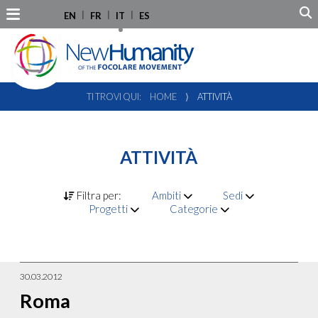
EN
FR
IT
ES
TI TROVI QUI:
HOME
⟩
ATTIVITÀ
ATTIVITÀ
Filtra per:
Ambiti
Sedi
Progetti
Categorie
30.03.2012
Roma