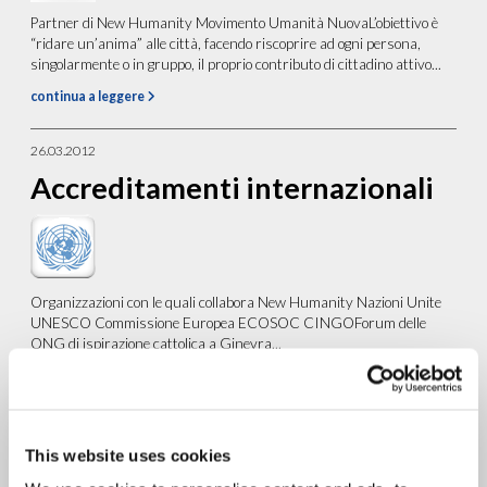
Partner di New Humanity Movimento Umanità NuovaL’obiettivo è
“ridare un’anima” alle città, facendo riscoprire ad ogni persona,
singolarmente o in gruppo, il proprio contributo di cittadino attivo...
continua a leggere
26.03.2012
Accreditamenti internazionali
Organizzazioni con le quali collabora New Humanity Nazioni Unite
UNESCO Commissione Europea ECOSOC CINGOForum delle
ONG di ispirazione cattolica a Ginevra...
continua a leggere
3.02.2012
This website uses cookies
NY: Lotta alla Povertà – la