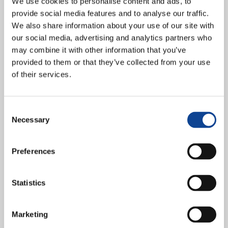
We use cookies to personalise content and ads, to
proposta di N. H. all’ONU
provide social media features and to analyse our traffic.
We also share information about your use of our site with
our social media, advertising and analytics partners who
may combine it with other information that you’ve
provided to them or that they’ve collected from your use
of their services.
Consent
In occasione della 50ª sessione della Commissione per lo Sviluppo
Necessary
Selection
Sociale, ottiene ampio spazio e interesse la proposta di New
Humanity per lo sradicamento alla povertà, focalizzata...
continua a leggere
Preferences
11.10.2011
Statistics
Parigi: Colloquio UNESCO sulla
“Cultura del dialogo”
Marketing