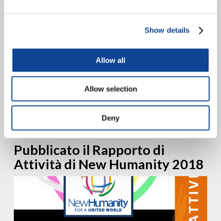
Show details
Allow all
9 aprile 2019, Palazzo delle Nazioni (Ginevra) Una cinquantina di
giovani di New Humanity provenienti da una ventina di Paesi di
Allow selection
tutto il mondo hanno partecipato all’edizione...
continua a leggere
Deny
8.05.2019
Pubblicato il Rapporto di
Attività di New Humanity 2018