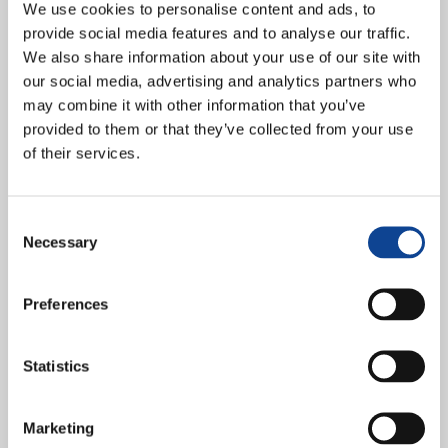
We use cookies to personalise content and ads, to
provide social media features and to analyse our traffic.
We also share information about your use of our site with
our social media, advertising and analytics partners who
may combine it with other information that you’ve
provided to them or that they’ve collected from your use
of their services.
15 luglio 2019, Centro per la Giustizia Sociale, New York Riunione
informativa annuale sulla fede “Kofi Annan” A nome della Fordham
University e del Movimento dei Focolari,...
Consent
continua a leggere
Necessary
Selection
10.05.2019
I Giovani di New Humanity a
Preferences
scuola di Diritti Umani al
Palazzo delle Nazioni
Statistics
Marketing