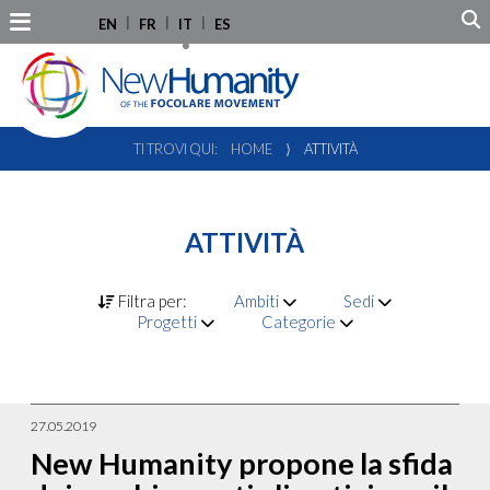
EN
FR
IT
ES
TI TROVI QUI:
HOME
⟩
ATTIVITÀ
ATTIVITÀ
Filtra per:
Ambiti
Sedi
Progetti
Categorie
27.05.2019
New Humanity propone la sfida