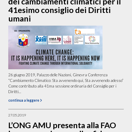
dei cambiamenti climatici per il
41esimo consiglio dei Diritti
umani
26 giugno 2019, Palazzo delle Nazioni, Ginevra Conferenza
“Cambiamento Climatico: Sta avvenendo qui, Sta avvenendo adesso”
Come contributo alla 41ma sessione ordinaria del Consiglio per i
Diritti...
continua a leggere
27.05.2019
L’ONG AMU presenta alla FAO