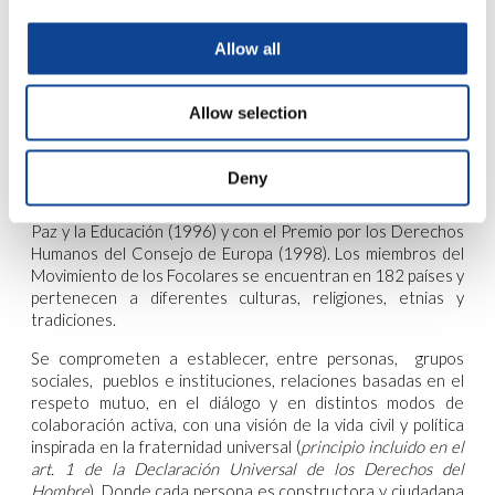
iniciativa dirigida a difundir y promover el ideal de la
fraternidad universal en todos los ámbitos de la sociedad.
Allow all
Los principios e iniciativas de New Humanity se basan en el
espíritu y los valores que animan el
Movimiento de los
Allow selection
Focolares
. New Humanity es, de hecho, una de las
expresiones del Movimiento de los Focolares, fundado en
1943 en Trento (Italia) por
Chiara Lubich
.
Deny
Chiara Lubich fue galardonada con el Premio UNESCO por la
Paz y la Educación (1996) y con el Premio por los Derechos
Humanos del Consejo de Europa (1998). Los miembros del
Movimiento de los Focolares se encuentran en 182 países y
pertenecen a diferentes culturas, religiones, etnias y
tradiciones.
Se comprometen a establecer, entre personas, grupos
sociales, pueblos e instituciones, relaciones basadas en el
respeto mutuo, en el diálogo y en distintos modos de
colaboración activa, con una visión de la vida civil y política
inspirada en la fraternidad universal (
principio incluido en el
art. 1 de la Declaración Universal de los Derechos del
Hombre
). Donde cada persona es constructora y ciudadana