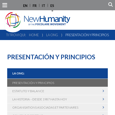
EN
FR
IT
ES
TI TROVI QUI:
HOME
⟩
LA ONG
⟩
PRESENTACIÓN Y PRINCIPIOS
PRESENTACIÓN Y PRINCIPIOS
LA ONG:
PRESENTACIÓN Y PRINCIPIOS
ESTATUTO Y BALANCE
LA HISTORIA – DESDE 1987 HASTA HOY
ORGANISATIONS ASOCIADAS ET PARTENAIRES