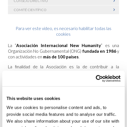
CONSEJO DIRECTIVO
COMITÉ CIENTÍFICO
Para ver este vídeo, es necesario habilitar todas las
cookies
La “
Asociación Internacional New Humanity
” es una
Organización No Gubernamental (ONG)
fundada en 1986
y
con actividades en
más de 100 países
.
La finalidad de la Asociación es la de contribuir a la
realización de la unidad de la familia humana
en el pleno
respeto de la propia identidad de cada uno de sus miembros.
Por este motivo
difunde la idea de un mundo unido
y
promueve el
espíritu de fraternidad universal
proclamado
en la
Declaración Universal de los Derechos del Hombre
This website uses cookies
(artículo n.1 ), en todos los ámbitos y niveles de la sociedad.
We use cookies to personalise content and ads, to
New Humanity cuenta con una
sólida base de voluntariado
provide social media features and to analyse our traffic.
y un importante
compromiso juvenil
. Sostiene y promueve
We also share information about your use of our site with
numerosos
proyectos sociales y educativos
; implementa