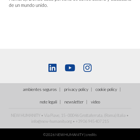
de un mundo unido.
ambientes seguros
privacy policy
cookie policy
note legali
newsletter
video
NEW HUMANITY • Via Piave, 15 - 00046 Grottaferrata, (Roma)
Italia
•
info@new-humanity.org
• +39 06 945 407 215
©2026 NEW HUMANITY |
credits