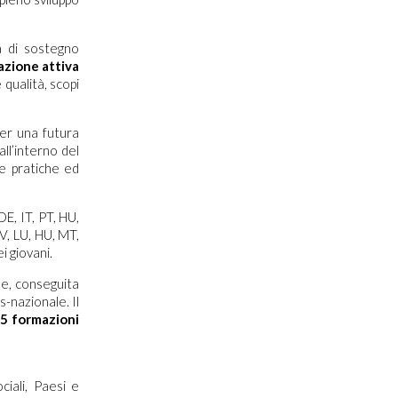
a di sostegno
azione attiva
 qualità, scopi
per una futura
ll’interno del
ne pratiche ed
DE, IT, PT, HU,
V, LU, HU, MT,
i giovani.
ne, conseguita
s-nazionale. Il
, 5 formazioni
ciali, Paesi e