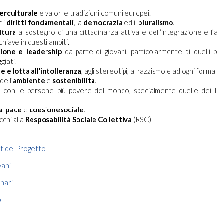
erculturale
e valori e tradizioni comuni europei.
 i
diritti fondamentali
, la
democrazia
ed il
pluralismo
.
ltura
a sostegno di una cittadinanza attiva e dell’integrazione e l’a
iave in questi ambiti.
zione e leadership
da parte di giovani, particolarmente di quelli 
giati.
 e lotta all’intolleranza
, agli stereotipi, al razzismo e ad ogni forma 
dell’
ambiente
e
sostenibilità
.
à
con le persone più povere del mondo, specialmente quelle dei Pa
a
,
pace
e
coesione
sociale
.
chi alla
Resposabilità Sociale Collettiva
(RSC)
t del Progetto
vani
nari
o