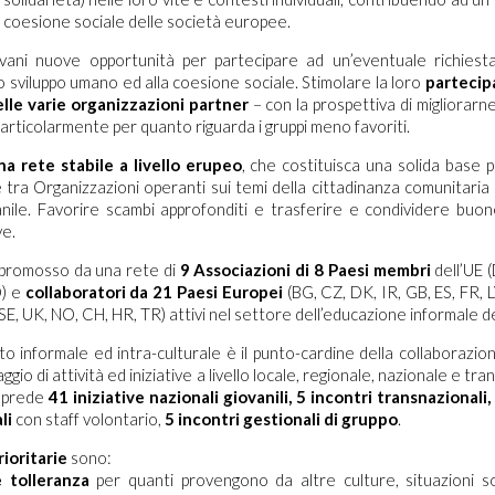
 coesione sociale delle società europee.
iovani nuove opportunità per partecipare ad un’eventuale richiest
o sviluppo umano ed alla coesione sociale. Stimolare la loro
partecip
elle varie organizzazioni partner
– con la prospettiva di migliorarne
particolarmente per quanto riguarda i gruppi meno favoriti.
na rete stabile a livello erupeo
, che costituisca una solida base 
tra Organizzazioni operanti sui temi della cittadinanza comunitaria a
nile. Favorire scambi approfonditi e trasferire e condividere buo
ve.
 promosso da una rete di
9 Associazioni di 8 Paesi membri
dell’UE (
) e
collaboratori da 21 Paesi Europei
(BG, CZ, DK, IR, GB, ES, FR, L
, SE, UK, NO, CH, HR, TR) attivi nel settore dell’educazione informale de
o informale ed intra-culturale è il punto-cardine della collaborazio
ggio di attività ed iniziative a livello locale, regionale, nazionale e tran
mprede
41 iniziative nazionali giovanili, 5 incontri transnazionali
li
con staff volontario,
5 incontri gestionali di gruppo
.
ioritarie
sono:
 tolleranza
per quanti provengono da altre culture, situazioni so