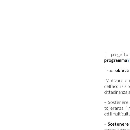
Il proget
programma
Y
I suoi
obietti
-Motivare e q
dell’acquisizi
cittadinanza a
– Sostenere i
tolleranza, i
ed il multicult
–
Sostenere i
eguaglianza e 