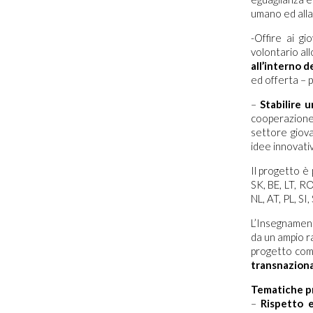
umano ed alla
-Offire ai g
volontario all
all’interno d
ed offerta – 
–
Stabilire u
cooperazione 
settore giova
idee innovati
Il progetto è
SK, BE, LT, RO
NL, AT, PL, SI
L’Insegnament
da un ampio ra
progetto co
transnaziona
Tematiche pr
–
Rispetto e