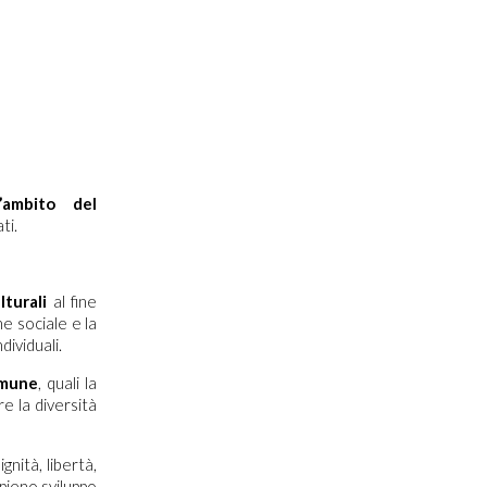
’ambito del
ti.
lturali
al fine
ne sociale e la
dividuali.
omune
, quali la
e la diversità
ignità, libertà,
 pieno sviluppo