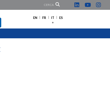
CERCA
EN
FR
IT
ES
E