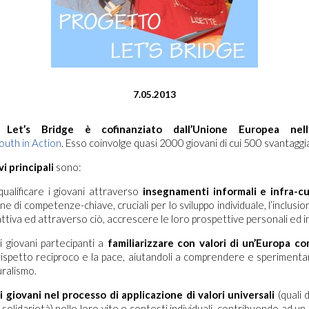
7.05.2013
to
Let’s Bridge è cofinanziato dall’Unione Europea nell
outh in Action
. Esso coinvolge quasi 2000 giovani di cui 500 svantaggia
vi principali
sono:
ualificare i giovani attraverso
insegnamenti informali e infra-cu
one di competenze-chiave, cruciali per lo sviluppo individuale, l’inclusio
ttiva ed attraverso ciò, accrescere le loro prospettive personali ed in
 giovani partecipanti a
familiarizzare con valori di un’Europa c
l rispetto reciproco e la pace, aiutandoli a comprendere e sperimentar
uralismo.
 giovani nel processo di applicazione di valori universali
(quali d
solidarietà) nelle loro vite e contesti individuali, contribuendo ad un