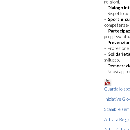
religioni.
–
Dialogo int
– Rispetto per
–
Sport e cu
competenze-ch
–
Partecipa
gruppi svantag
–
Prevenzione
– Protezione 
–
Solidariet
sviluppo.
–
Democrazi
– Nuovi approc
Guarda lo spo
Iniziative Gio
Scambi e semi
Attività Belgi
Attività Italia