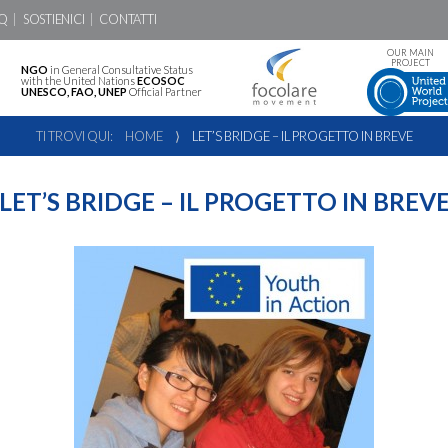
Q
SOSTIENICI
CONTATTI
OUR MAIN
PROJECT
NGO
in General Consultative Status
with the United Nations
ECOSOC
UNESCO, FAO, UNEP
Official Partner
TI TROVI QUI:
HOME
⟩
LET’S BRIDGE – IL PROGETTO IN BREVE
LET’S BRIDGE – IL PROGETTO IN BREV