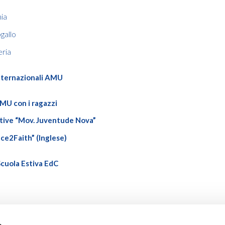
nia
gallo
eria
nternazionali AMU
MU con i ragazzi
iative “Mov. Juventude Nova”
ace2Faith” (Inglese)
cuola Estiva EdC