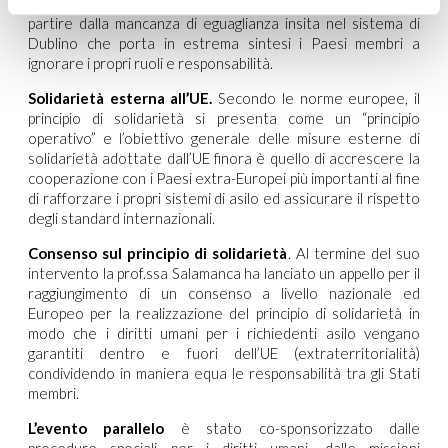
meccanismo solidale strutturato. Ogni sua riforma, deve
partire dalla mancanza di eguaglianza insita nel sistema di
Dublino che porta in estrema sintesi i Paesi membri a
ignorare i propri ruoli e responsabilità.
Solidarietà esterna all’UE.
Secondo le norme europee, il
principio di solidarietà si presenta come un “principio
operativo” e l’obiettivo generale delle misure esterne di
solidarietà adottate dall’UE finora è quello di accrescere la
cooperazione con i Paesi extra-Europei più importanti al fine
di rafforzare i propri sistemi di asilo ed assicurare il rispetto
degli standard internazionali.
Consenso sul principio di solidarietà
. Al termine del suo
intervento la prof.ssa Salamanca ha lanciato un appello per il
raggiungimento di un consenso a livello nazionale ed
Europeo per la realizzazione del principio di solidarietà in
modo che i diritti umani per i richiedenti asilo vengano
garantiti dentro e fuori dell’UE (extraterritorialità)
condividendo in maniera equa le responsabilità tra gli Stati
membri.
L’evento parallelo
è stato co-sponsorizzato dalle
procedure speciali per i diritti umani, dalle missioni