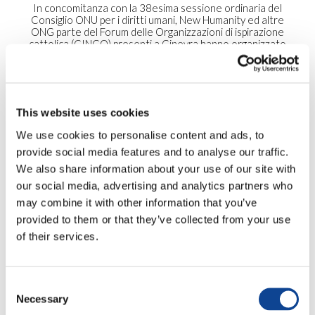
In concomitanza con la 38esima sessione ordinaria del
Consiglio ONU per i diritti umani, New Humanity ed altre
ONG parte del Forum delle Organizzazioni di ispirazione
cattolica (CINGO) presenti a Ginevra hanno organizzato
presso il Palazzo delle Nazioni un seminario su solidarietà
internazionale e fenomeno migratorio.
Il dott. Obiora C. Okafor
, nuovo esperto indipendente per
i diritti umani e la solidarietà inernazionale, ha aperto
This website uses cookies
l’evento presentando i temi sui quali concentrerà la sua
We use cookies to personalise content and ads, to
attenzione durante il suo mandato. Tra essi,
non
mancheranno il fenomeno migratorio e la solidarietà
provide social media features and to analyse our traffic.
internazionale
.
We also share information about your use of our site with
our social media, advertising and analytics partners who
Lo Spirito di solidarietà
proposto da
Papa Francesco
in
may combine it with other information that you’ve
occasione della Giornata Mondiale dei Rifugiati 2018 é
stato al centro del dibattito, cosí come le parole-chiave
provided to them or that they’ve collected from your use
proposte dal pontefice in tema di migrazione:
accogliere,
of their services.
proteggere, promuovere ed integrare
.
L’evento é stato moderato dal dott. Jorge M. Dias
Ferreira
, rappresentante principale di New Humanity a
Consent
Ginevra ed ha visto la partecipazione di importanti esperti in
Necessary
Selection
materia.