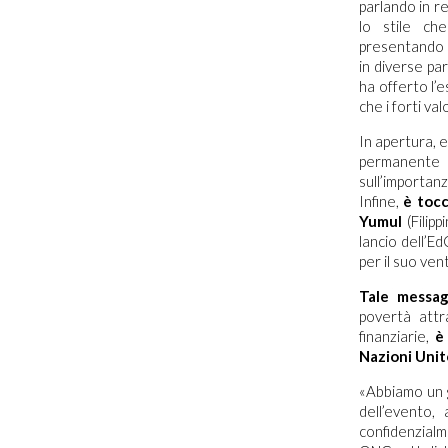
parlando in re
lo stile ch
presentando 
in diverse pa
ha offerto l’
che i forti va
In apertura, 
permanente d
sull’importanz
Infine,
è tocc
Yumul
(Filipp
lancio dell’E
per il suo ven
Tale messag
povertà attr
finanziarie,
è
Nazioni Unit
«Abbiamo un g
dell’evento
confidenzial