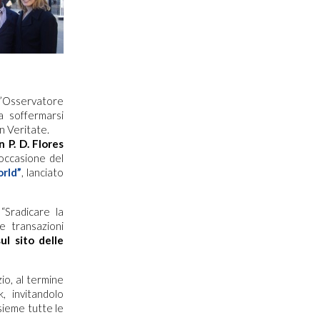
ll’Osservatore
a soffermarsi
in Veritate.
n P. D. Flores
 occasione del
orld”
, lanciato
“Sradicare la
e transazioni
ul sito delle
io, al termine
 invitandolo
ieme tutte le