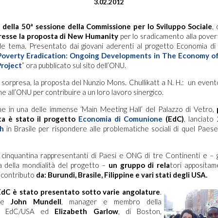
3.02.2012
 della 50ª sessione della Commissione per lo Sviluppo Sociale
,
resse la proposta di New Humanity
per lo sradicamento alla povert
ale tema. Presentato dai giovani aderenti al progetto Economia di
Poverty Eradication: Ongoing Developments in The Economy 
roject
” ora pubblicato sul sito dell’ONU.
 sorpresa, la proposta del Nunzio Mons. Chullikatt a N. H.: un event
e all’ONU per contribuire a un loro lavoro sinergico.
ne in una delle immense ‘Main Meeting Hall’ del Palazzo di Vetro,
ta è stato il progetto
Economia di Comunione
(EdC)
, lanciato
ch
in Brasile per rispondere alle problematiche sociali di quel Pae
cinquantina rappresentanti di Paesi e ONG di tre Continenti e – g
a della mondialità del progetto –
un gruppo di rela
tori appositam
o contributo
da: Burundi, Brasile, Filippine e vari stati degli USA.
EdC è stato presentato sotto varie angolature
.
are
John Mundell
, manager e membro della
ne EdC/USA ed
Elizabeth Garlow
, di Boston,