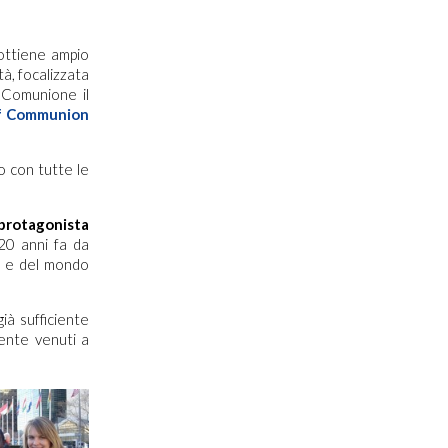
 ottiene ampio
à, focalizzata
 Comunione il
of Communion
o con tutte le
protagonista
 20 anni fa da
se e del mondo
ià sufficiente
ente venuti a