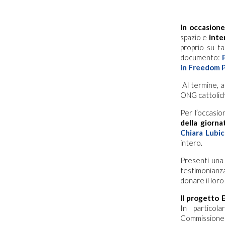
In occasione
spazio e
inte
proprio su t
documento:
in Freedom P
Al termine, a
ONG cattolich
Per l’occasio
della giorna
Chiara Lubi
intero.
Presenti una 
testimonianz
donare il lor
Il progetto 
In particol
Commissio