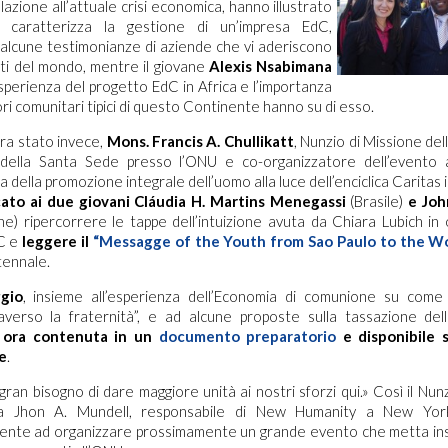
lazione all’attuale crisi economica, hanno illustrato
e caratterizza la gestione di un’impresa EdC,
alcune testimonianze di aziende che vi aderiscono
rti del mondo, mentre il giovane
Alexis Nsabimana
esperienza del progetto EdC in Africa e l’importanza
lori comunitari tipici di questo Continente hanno su di esso.
era stato invece,
Mons. Francis A. Chullikatt
, Nunzio di Missione de
ella Santa Sede presso l’ONU e co-organizzatore dell’evento 
a della promozione integrale dell’uomo alla luce dell’enciclica Caritas 
ato ai due giovani Cláudia H. Martins Menegassi
(Brasile)
e Joh
ine) ripercorrere le tappe dell’intuizione avuta da Chiara Lubich in
dC e
leggere il
“Messagge of the Youth from Sao Paulo to the W
tennale.
gio
, insieme all’esperienza dell’Economia di comunione su come 
averso la fraternità”, e ad alcune proposte sulla tassazione dell
 ora contenuta in un
documento preparatorio
e disponibile s
e
.
ran bisogno di dare maggiore unità ai nostri sforzi qui.» Così il Nunz
, a Jhon A. Mundell, responsabile di New Humanity a New York,
mente ad organizzare prossimamente un grande evento che metta ins