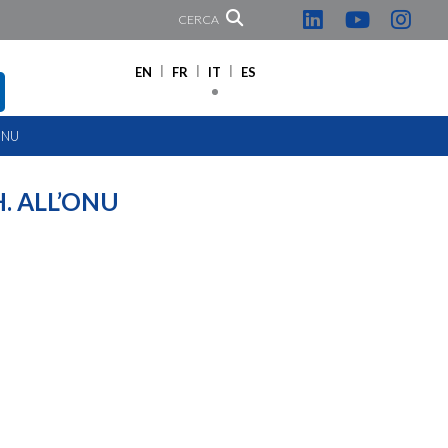
CERCA
EN
FR
IT
ES
’ONU
H. ALL’ONU