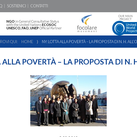
Q
SOSTIENICI
CONTATTI
OUR MAIN
PROJECT
NGO
in General Consultative Status
with the United Nations
ECOSOC
UNESCO, FAO, UNEP
Official Partner
TROVI QUI:
HOME
⟩
NY: LOTTA ALLA POVERTÀ – LA PROPOSTA DI N. H. ALL
 ALLA POVERTÀ – LA PROPOSTA DI N. 