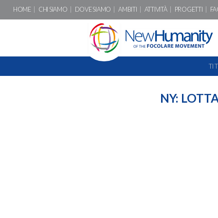
HOME
CHI SIAMO
DOVE SIAMO
AMBITI
ATTIVITÀ
PROGETTI
FA
TI 
NY: LOTTA