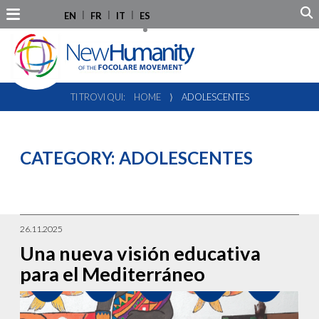
EN
FR
IT
ES
TI TROVI QUI:
HOME
⟩
ADOLESCENTES
CATEGORY:
ADOLESCENTES
26.11.2025
Una nueva visión educativa
para el Mediterráneo