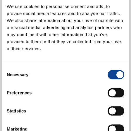
We use cookies to personalise content and ads, to
provide social media features and to analyse our traffic.
We also share information about your use of our site with
our social media, advertising and analytics partners who
may combine it with other information that you’ve
provided to them or that they’ve collected from your use
of their services.
Una mirada al mundo con el objetivo de difundir “buenas noticias”.
Esto es lo que anima a las redacciones de Teens International
repartidas por distintos puntos del...
Consent
sigue leyendo
Necessary
Selection
3.02.2022
Preferences
10 años por la Paz. Décimo
aniversario del proyecto
Statistics
“Living Peace International”
Marketing