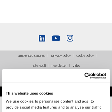
ambientes seguros
privacy policy
cookie policy
note legali
newsletter
video
NEW HUMANITY • Via Piave, 15 - 00046 Grottaferrata, (Roma)
Italia
•
info@new-humanity.org
• +39 06 945 407 215
©2026 NEW HUMANITY |
credits
This website uses cookies
We use cookies to personalise content and ads, to
provide social media features and to analyse our traffic.