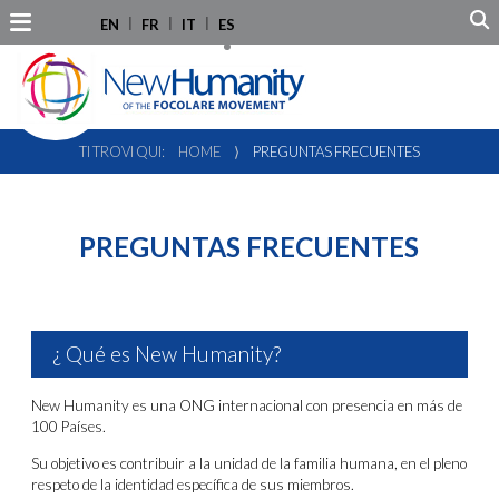
EN
FR
IT
ES
TI TROVI QUI:
HOME
⟩
PREGUNTAS FRECUENTES
PREGUNTAS FRECUENTES
¿ Qué es New Humanity?
New Humanity es una ONG internacional con presencia en más de
100 Países.
Su objetivo es contribuir a la unidad de la familia humana, en el pleno
respeto de la identidad específica de sus miembros.