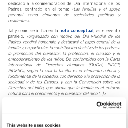
dedicado a la conmemoración del Día Internacional de los
Padres, centrado en el tema:
«Las familias y el apoyo
parental como cimientos de sociedades pacíficas y
resilientes».
Tal y como se indica en la
nota conceptual
, este evento
paralelo,
«organizado con motivo del Día Mundial de los
Padres, rendirá homenaje y destacará el papel central de la
familia y, en particular, la contribución decisiva de los padres a
la promoción del bienestar, la protección, el cuidado y el
empoderamiento de los niños. De conformidad con la Carta
Internacional de Derechos Humanos (DUDH, PIDCP,
PIDESC), según la cual la familia es el elemento natural y
fundamental de la sociedad, con derecho a la protección de la
sociedad y de los Estados, y con la Convención sobre los
Derechos del Niño, que afirma que la familia es el entorno
natural para el crecimiento y el bienestar del niño (…).»
Los objetivos de este evento paralelo eran los siguientes:
– Sensibilizar más sobre el papel de las familias y los padres
en la promoción de sociedades pacíficas, resilientes y
cohesionadas;
This website uses cookies