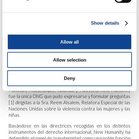
de la ONU para Jóvenes con una Misión.
Los oradores pudieron expresar, desde sus respectivos
Show details
puntos de vista, la importancia de la familia y su papel en el
contexto sociocultural y económico actual, defendiendo la
causa de la responsabilidad de los Estados en relación con
un compromiso, una promoción y una protección mayores y
Allow all
efectivos de la familia y de su papel fundamental en la
construcción de los Estados y en el desarrollo y el bienestar
Allow selection
de todas las personas de todas las latitudes.
A continuación tuvo lugar un momento de diálogo
interactivo entre los ponentes y los participantes. Varios
Deny
Estados miembros tomaron la palabra con prioridad:
Pakistán, Mozambique, Tailandia y Palestina. New Humanity
fue la única ONG que pudo expresarse y formular preguntas
[1] dirigidas a la Sra. Reem Alsalem, Relatora Especial de las
Naciones Unidas sobre la violencia contra las mujeres y las
niñas.
Basándose en las directrices recogidas en los distintos
instrumentos del derecho internacional, New Humanity ha
defendido el papel de la maternidad como una noble función