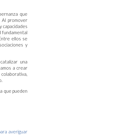
obernanza que
l. Al promover
 y capacidades
el fundamental
Entre ellos se
sociaciones y
catalizar una
iramos a crear
colaborativa,
o.
za que pueden
para averiguar