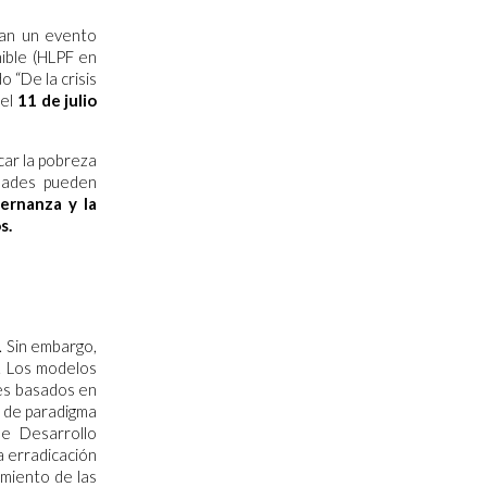
an un evento
nible (HLPF en
o “De la crisis
el
11 de julio
car la pobreza
udades pueden
rnanza y la
s.
. Sin embargo,
. Los modelos
es basados en
o de paradigma
de Desarrollo
a erradicación
cimiento de las