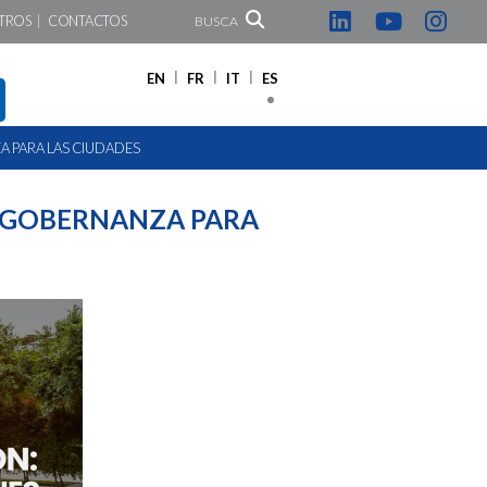
TROS
CONTACTOS
BUSCA
EN
FR
IT
ES
A PARA LAS CIUDADES
 COGOBERNANZA PARA