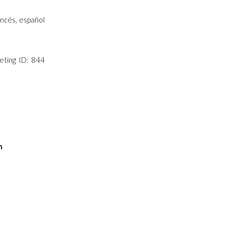
ancés, español
ting ID: 844
n