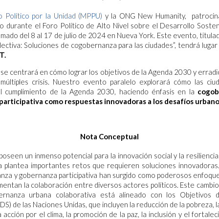
 Político por la Unidad (MPPU)
y la ONG New Humanity, patrocin
lo durante el Foro Político de Alto Nivel sobre el Desarrollo Soste
amado del 8 al 17 de julio de 2024 en Nueva York. Este evento, titulad
olectiva: Soluciones de cogobernanza para las ciudades”, tendrá lugar 
T.
se centrará en cómo lograr los objetivos de la Agenda 2030 y erradi
 múltiples crisis. Nuestro evento paralelo explorará cómo las ci
l cumplimiento de la Agenda 2030, haciendo énfasis en la
cogobe
articipativa como respuestas innovadoras a los desafíos urbano
Nota Conceptual
poseen un inmenso potencial para la innovación social y la resiliencia
a plantea importantes retos que requieren soluciones innovadoras
nza y gobernanza participativa han surgido como poderosos enfoqu
entan la colaboración entre diversos actores políticos. Este cambi
ernanza urbana colaborativa está alineado con los Objetivos 
DS) de las Naciones Unidas, que incluyen la reducción de la pobreza, l
 acción por el clima, la promoción de la paz, la inclusión y el fortale