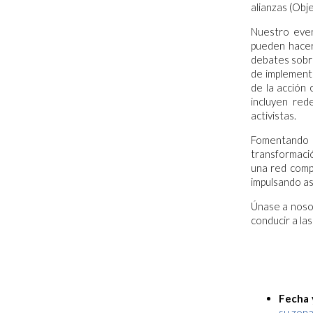
alianzas (Obje
Nuestro even
pueden hacer 
debates sobre
de implementa
de la acción 
incluyen red
activistas.
Fomentando l
transformació
una red comp
impulsando así
Únase a noso
conducir a las
Fecha 
su zona