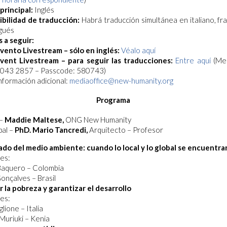
principal:
Inglés
ibilidad de traducción:
Habrá traducción simultánea en italiano, fr
gués
 a seguir:
vento Livestream – sólo en inglés:
Véalo aquí
vent Livestream – para seguir las traducciones:
Entre aquí
(Mee
043 2857 – Passcode: 580743)
nformación adicional:
mediaoffice@new-humanity.org
Programa
–
Maddie Maltese,
ONG New Humanity
pal –
PhD. Mario Tancredi,
Arquitecto – Profesor
ado del medio ambiente: cuando lo local y lo global se encuentra
es:
Baquero – Colombia
onçalves – Brasil
 la pobreza y garantizar el desarrollo
es:
glione – Italia
 Muriuki – Kenia