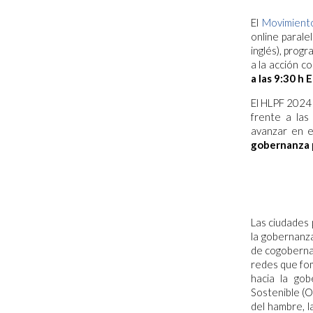
El
Movimiento
online parale
inglés), progr
a la acción c
a las 9:30 h E
El HLPF 2024 
frente a las
avanzar en e
gobernanza p
Las ciudades 
la gobernanz
de cogoberna
redes que fom
hacia la gob
Sostenible (O
del hambre, la