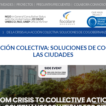
TIVIDADES
PROYECTOS
PREGUNTAS FRECUENTES
COLABORA CON NOSO
OUR MAIN
PROJECT
NGO
in General Consultative Status
with the United Nations
ECOSOC
UNESCO, FAO, UNEP
Official Partner
⟩
DE LA CRISIS A LA ACCIÓN COLECTIVA: SOLUCIONES DE COGOBERNANZ
 ACCIÓN COLECTIVA: SOLUCIONES DE
LAS CIUDADES