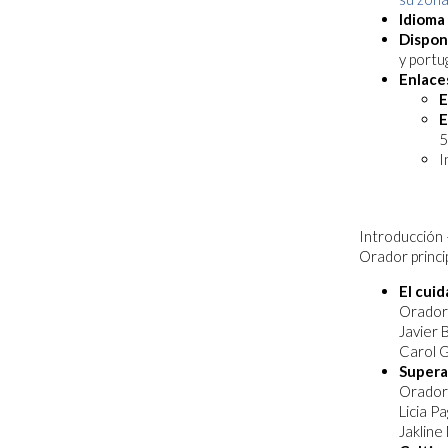
Idioma 
Dispon
y portu
Enlaces
E
E
5
I
Introducción 
Orador princi
El cuid
Orador
Javier 
Carol G
Superar
Orador
Licia Pa
Jakline