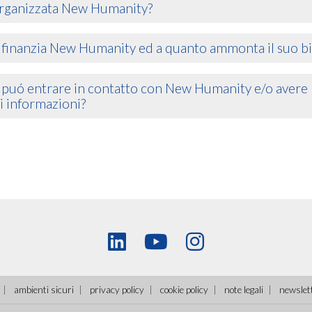
rganizzata New Humanity?
 finanzia New Humanity ed a quanto ammonta il suo bi
 puó entrare in contatto con New Humanity e/o avere
i informazioni?
ambienti sicuri
privacy policy
cookie policy
note legali
newslet