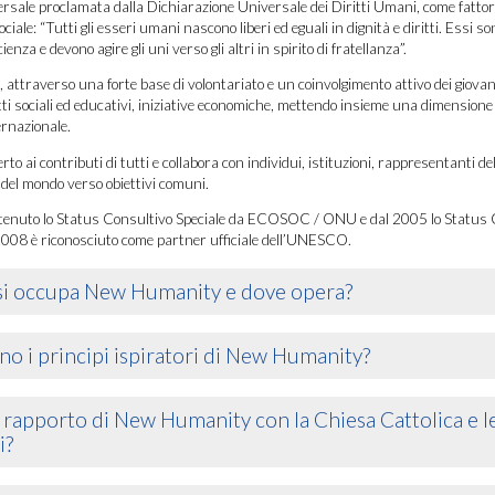
ersale proclamata dalla Dichiarazione Universale dei Diritti Umani, come fatto
ciale: “Tutti gli esseri umani nascono liberi ed eguali in dignità e diritti. Essi so
ienza e devono agire gli uni verso gli altri in spirito di fratellanza”.
e, attraverso una forte base di volontariato e un coinvolgimento attivo dei giovani
tti sociali ed educativi, iniziative economiche, mettendo insieme una dimensione
rnazionale.
to ai contributi di tutti e collabora con individui, istituzioni, rappresentanti dell
 del mondo verso obiettivi comuni.
tenuto lo Status Consultivo Speciale da ECOSOC / ONU e dal 2005 lo Status 
008 è riconosciuto come partner ufficiale dell’UNESCO.
 si occupa New Humanity e dove opera?
no i principi ispiratori di New Humanity?
l rapporto di New Humanity con la Chiesa Cattolica e le
i?