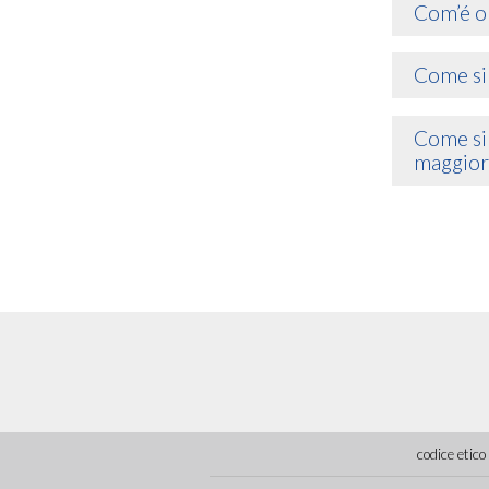
Com’é o
Come si
Come si
maggior
codice etico