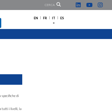
CERCA
EN
FR
IT
ES
 specifiche di
tti i livelli, la