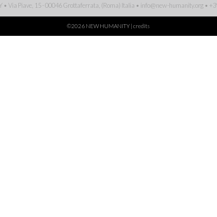
Via Piave, 15 - 00046 Grottaferrata, (Roma)
Italia
•
info@new-humanity.org
• +3
©2026 NEW HUMANITY |
credits