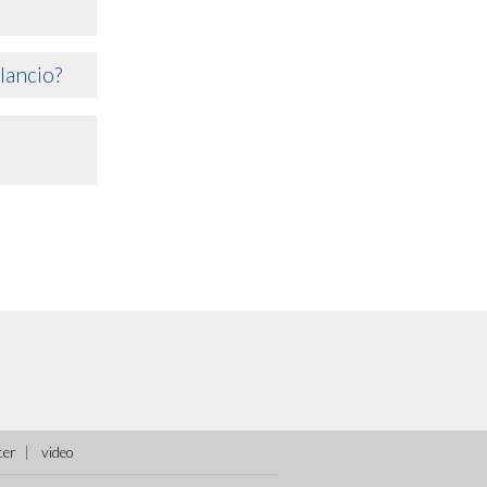
lancio?
ter
video