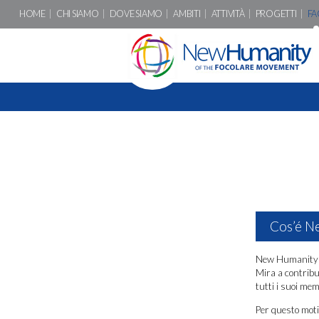
HOME
CHI SIAMO
DOVE SIAMO
AMBITI
ATTIVITÀ
PROGETTI
FA
Cos’é N
New Humanity è 
Mira a contribui
tutti i suoi mem
Per questo motivo