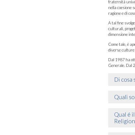
fraternità univ
nella coesione so
ragione e di cosc
A tal fine svolg
culturali, proge
dimensione inte
Come tale, è aper
diverse culture
Dal 1987 ha ot
Generale. Dal 2
Di cosa
Quali so
Qual é i
Religion