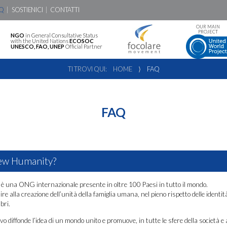
Q
SOSTIENICI
CONTATTI
OUR MAIN
PROJECT
NGO
in General Consultative Status
with the United Nations
ECOSOC
UNESCO, FAO, UNEP
Official Partner
TI TROVI QUI:
HOME
⟩
FAQ
FAQ
ew Humanity?
una ONG internazionale presente in oltre 100 Paesi in tutto il mondo.
re alla creazione dell’unità della famiglia umana, nel pieno rispetto delle identità
bri.
 diffonde l’idea di un mondo unito e promuove, in tutte le sfere della società e a tu