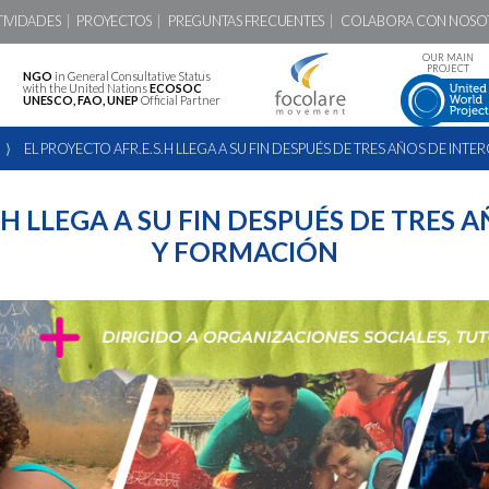
TIVIDADES
PROYECTOS
PREGUNTAS FRECUENTES
COLABORA CON NOSO
OUR MAIN
PROJECT
NGO
in General Consultative Status
with the United Nations
ECOSOC
UNESCO, FAO, UNEP
Official Partner
⟩
EL PROYECTO AFR.E.S.H LLEGA A SU FIN DESPUÉS DE TRES AÑOS DE IN
.H LLEGA A SU FIN DESPUÉS DE TRES
Y FORMACIÓN