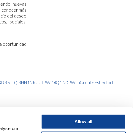
yendo nuevas
ra conocer más
nació del deseo
s, sociales,
ta oportunidad
DRzdTQlBHN1NRUUtPWiQlQCN0PWcu&route=shorturl
Allow all
alyse our