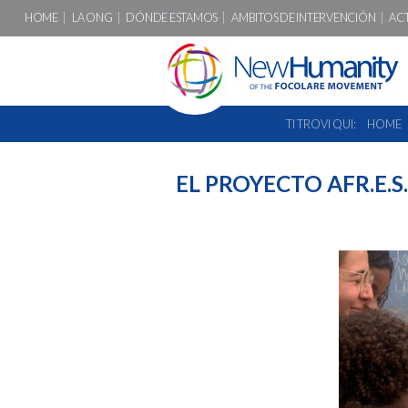
HOME
LA ONG
DÓNDE ESTAMOS
AMBITOS DE INTERVENCIÓN
AC
TI TROVI QUI:
HOME
EL PROYECTO AFR.E.S