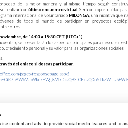
 proceso de la mejor manera y al mismo tiempo seguir constru
 se realizará un
último encuentro virtual
. Será una oportunidad pa
ograma internacional de voluntariado
MILONGA
, una iniciativa que 
óvenes de todo el mundo de participar en proyectos ecológico
entre otros.
noviembre, de 14:00 a 15:30 CET (UTC+1)
cuentro, se presentarán los aspectos principales para descubrir es
do, crecimiento personal y su valor para las organizaciones sociales
s!
través del enlace si deseas participar.
.office.com/pages/responsepage.aspx?
_mEGiK7nAWhVJbWkokHWgJsVIkDcJQBSfCExUQ0o5TkZWTU5EWlB
s
ise content and ads, to provide social media features and to an