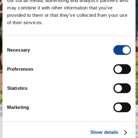
our social media, advertising and analytics partners who
may combine it with other information that you’ve
provided to them or that they’ve collected from your use
of their services.
Consent
Necessary
Selection
Preferences
Nairobi 2025:
Cities, Communities, Care.
Statistics
LEGGI TUTTO ⟩
Marketing
CHI SIAMO
Show details
COSA FACCIAMO