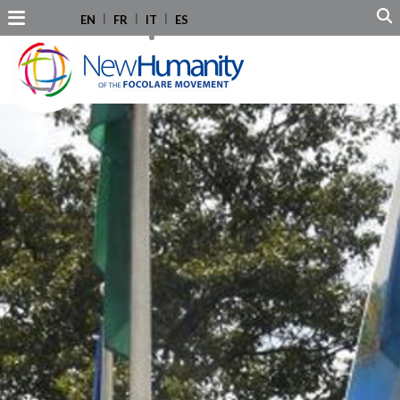
EN
FR
IT
ES