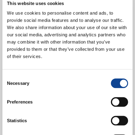
This website uses cookies
We use cookies to personalise content and ads, to
provide social media features and to analyse our traffic.
We also share information about your use of our site with
our social media, advertising and analytics partners who
may combine it with other information that you’ve
provided to them or that they’ve collected from your use
of their services.
New Humanity: ¡La maternidad es un regalo, no una carga! Palacio
de las Naciones, Ginebra, 1 de junio de 2026 Como miembro del
Grupo de Trabajo de...
Consent
sigue leyendo
Necessary
Selection
26.11.2025
Preferences
Una nueva visión educativa
para el Mediterráneo
Statistics