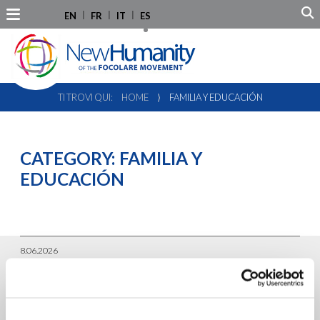
EN
FR
IT
ES
TI TROVI QUI:
HOME
⟩
FAMILIA Y EDUCACIÓN
CATEGORY:
FAMILIA Y
EDUCACIÓN
8.06.2026
Conmemoración del Día
Internacional de los Padres