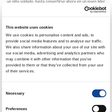
un niño soldado, hasta convertirse ahora en un joven líder
de paz.
Hace ya
tiempo que estas distintas expresiones sociales –cada una
con características y finalidades propias– trabajan para
This website uses cookies
ayudar a dar una respuesta concreta a las problemáticas
candentes y a las exigencias del mundo contemporáneo:
We use cookies to personalise content and ads, to
“Juntos por la humanidad” es el nombre nuevo que se han
provide social media features and to analyse our traffic.
dado. Aceptando la invitación que el Papa dirigió al
We also share information about your use of our site with
Movimiento de los Focolares con ocasión de la audiencia
our social media, advertising and analytics partners who
privada del 7 de diciembre de 2023, que era la de “ser
may combine it with other information that you’ve
artesanos de paz en un mundo despedazado por los
conflictos”, han querido dedicar el encuentro justamente a
provided to them or that they’ve collected from your use
la paz.
of their services.
Una experiencia de escucha, reflexión común y proyecto
concreto, realizada en las ocho comunidades distinguidas
Consent
por ámbitos y pasiones. Un recorrido que continuará con el
Necessary
Genfest de Brasil, en julio próximo, se entrelazará con el
Selection
Summit for Future
de la ONU en septiembre de 2024 y con
la cita en Nairobi con los jóvenes y las ciudades del mundo,
con ocasión de los 80 años de las Naciones Unidas. Durante
Preferences