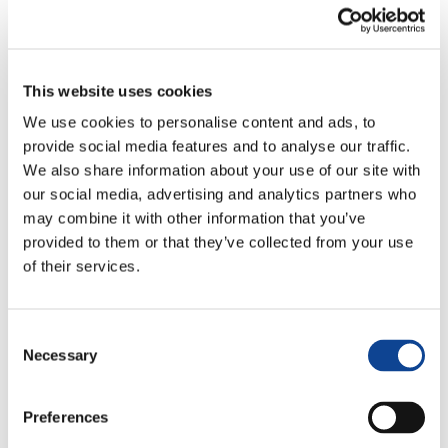
This website uses cookies
We use cookies to personalise content and ads, to
provide social media features and to analyse our traffic.
We also share information about your use of our site with
22.10.2021
our social media, advertising and analytics partners who
may combine it with other information that you’ve
provided to them or that they’ve collected from your use
of their services.
Se habla mucho de la COP 26, pero ¿entendemos
realmente qué es y por qué es tan importante?
Consent
El cambio climático está empeorando: hemos visto cómo
Necessary
Selection
aumentan las inundaciones, las fuertes tormentas, los
incendios, la desertificación, la erosión del suelo, la
contaminación del aire y del agua, y otros desastres
Preferences
naturales.