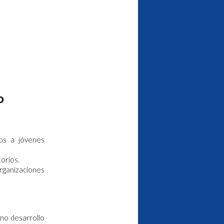
o
cos a jóvenes
torios.
rganizaciones
ino desarrollo