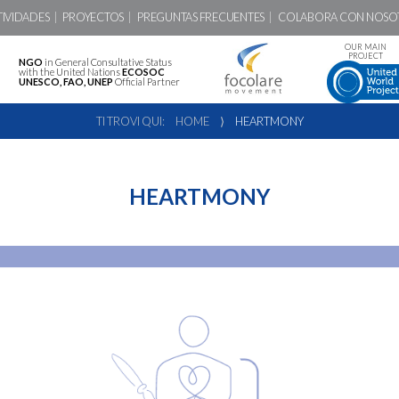
TIVIDADES
PROYECTOS
PREGUNTAS FRECUENTES
COLABORA CON NOSO
OUR MAIN
PROJECT
NGO
in General Consultative Status
with the United Nations
ECOSOC
UNESCO, FAO, UNEP
Official Partner
TI TROVI QUI:
HOME
⟩
HEARTMONY
HEARTMONY