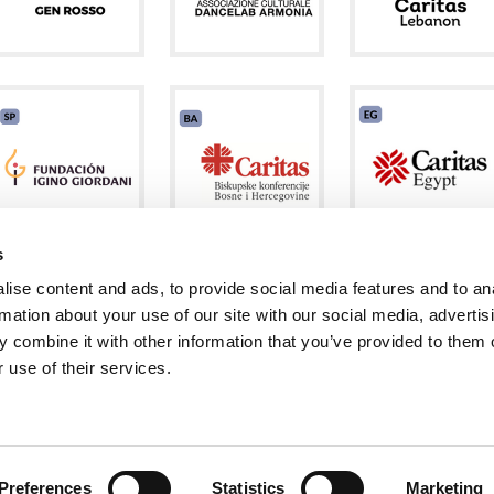
s
ise content and ads, to provide social media features and to an
rmation about your use of our site with our social media, advertis
 combine it with other information that you’ve provided to them o
 use of their services.
ntes seguros
privacy policy
cookie policy
note legali
newsletter
Via Piave, 15 - 00046 Grottaferrata, (Roma)
Italia
•
info@new-humanity.org
• +3
Preferences
Statistics
Marketing