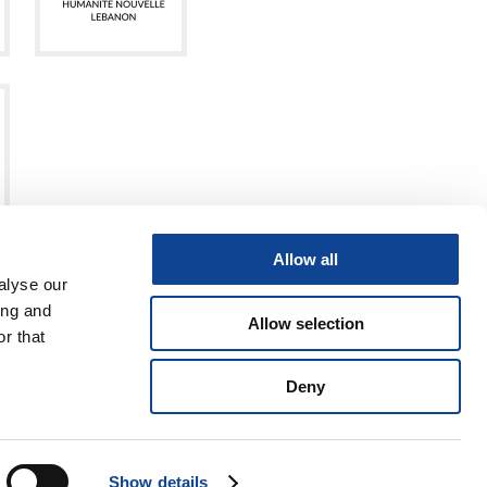
Allow all
alyse our
ing and
Allow selection
r that
Deny
video
9 06 945 407 215
Show details