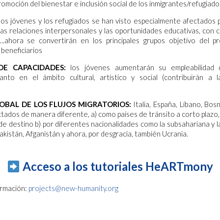
romoción del bienestar e inclusión social de los inmigrantes/refugiado
los jóvenes y los refugiados se han visto especialmente afectados po
 las relaciones interpersonales y las oportunidades educativas, con
 ….ahora se convertirán en los principales grupos objetivo del 
beneficiarios
DE CAPACIDADES:
los jóvenes aumentarán su empleabilidad d
tanto en el ámbito cultural, artístico y social (contribuirán a l
OBAL DE LOS FLUJOS MIGRATORIOS:
Italia, España, Líbano, Bosn
ctados de manera diferente, a) como países de tránsito a corto plazo,
 de destino b) por diferentes nacionalidades como la subsahariana y l
 Pakistán, Afganistán y ahora, por desgracia, también Ucrania.
Acceso a los tutoriales HeARTmony
ormación:
projects@new-humanity.org