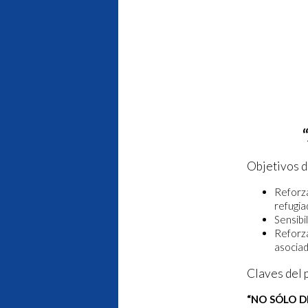
Objetivos d
Reforz
refugia
Sensibi
Reforza
asocia
Claves del 
“NO SÓLO D