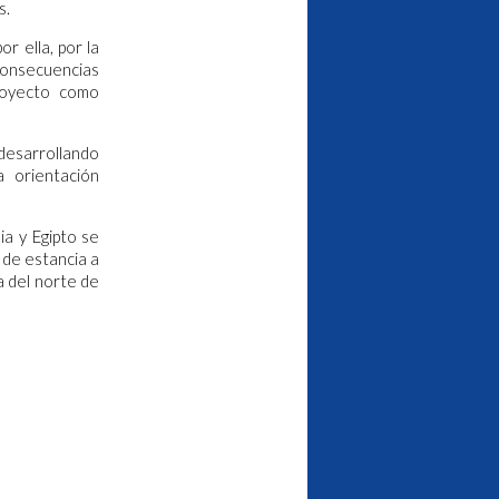
s.
r ella, por la
 consecuencias
proyecto como
esarrollando
a orientación
ia y Egipto se
 de estancia a
a del norte de