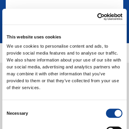
This website uses cookies
We use cookies to personalise content and ads, to
provide social media features and to analyse our traffic.
We also share information about your use of our site with
our social media, advertising and analytics partners who
19.04.2024
may combine it with other information that you’ve
Coltivare l’unità in Libano
provided to them or that they’ve collected from your use
attraverso la musica – Progetto
of their services.
HeARTmony
Consent
Necessary
Selection