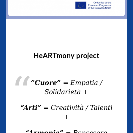
HeARTmony project
“Cuore”
= Empatia /
Solidarietà +
“Arti”
= Creatività / Talenti
+
“Armonia”
= Benessere