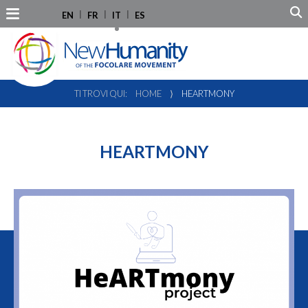
EN
FR
IT
ES
TI TROVI QUI:
HOME
⟩
HEARTMONY
HEARTMONY