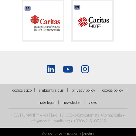
codice etico
ambienti sicuri
privacy policy
cookie policy
note legali
newsletter
video
NEW HUMANITY • Via Piave, 15 - 00046 Grottaferrata, (Roma)
Italia
•
info@new-humanity.org
• +39 06 945 407 215
©2026 NEW HUMANITY |
credits