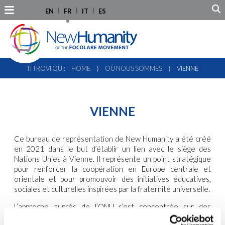
EN
FR
IT
ES
TI TROVI QUI:
HOME
⟩
OÙ NOUS SOMMES
⟩
VIENNE
VIENNE
Ce bureau de représentation de New Humanity a été créé
en 2021 dans le but d’établir un lien avec le siège des
Nations Unies à Vienne. Il représente un point stratégique
pour renforcer la coopération en Europe centrale et
orientale et pour promouvoir des initiatives éducatives,
sociales et culturelles inspirées par la fraternité universelle.
L’approche auprès de l’ONU s’est concentrée sur des
questions liées aux réfugiés (
Haut-Commissariat des