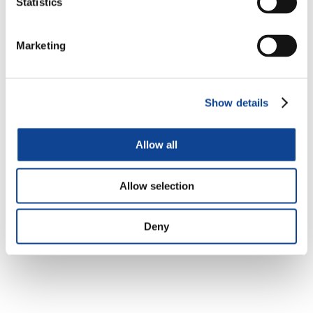
Statistics
Marketing
Show details
Allow all
Allow selection
Mathias Kaps
Représentant Principal
Deny
m.kaps@new-humanity.org