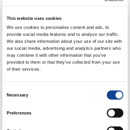
Nations Unies pour les Réfugiés – HCR
), à la migration
(
Organisation Internationale pour les Migrations – OIM
),
ainsi qu’à l’environnement (
Initiative Énergie Durable
This website uses cookies
pour Tous – SEforALL
). En outre, il travaille avec d’autres
organisations dans la région DACH (Allemagne, Autriche et
We use cookies to personalise content and ads, to
Suisse) pour la coopération et la mise en œuvre de projets,
provide social media features and to analyse our traffic.
d’initiatives et d’activités sur divers sujets.
We also share information about your use of our site with
Ses principaux objectifs sont :
our social media, advertising and analytics partners who
may combine it with other information that you’ve
Développer des projets éducatifs pour la formation à
la citoyenneté mondiale et au leadership responsable
provided to them or that they’ve collected from your use
Promouvoir l’entrepreneuriat des jeunes et
of their services.
l’innovation sociale durable
Contribuer à la réalisation des Objectifs de
Développement Durable (ODD) grâce à des
Consent
partenariats à plusieurs niveaux
Necessary
Selection
Preferences
Représentants de Vienne