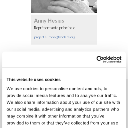
Anny Hesius
Représentante principale
pr
oject.europe@focolare.org
This website uses cookies
5 mai 2026
We use cookies to personalise content and ads, to
Ensemble pour l’Europe au
provide social media features and to analyse our traffic.
Parlement Européen
We also share information about your use of our site with
our social media, advertising and analytics partners who
may combine it with other information that you’ve
provided to them or that they’ve collected from your use