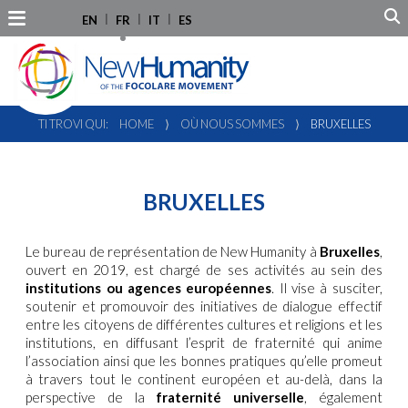
EN
FR
IT
ES
TI TROVI QUI:
HOME
⟩
OÙ NOUS SOMMES
⟩
BRUXELLES
BRUXELLES
Le bureau de représentation de New Humanity à
Bruxelles
,
ouvert en 2019, est chargé de ses activités au sein des
institutions ou agences européennes
. Il vise à susciter,
soutenir et promouvoir des initiatives de dialogue effectif
entre les citoyens de différentes cultures et religions et les
institutions, en diffusant l’esprit de fraternité qui anime
l’association ainsi que les bonnes pratiques qu’elle promeut
à travers tout le continent européen et au-delà, dans la
perspective de la
fraternité universelle
, également