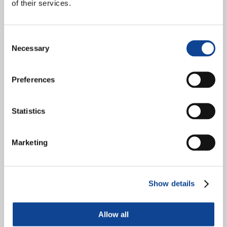
of their services.
Consent
Necessary
Selection
Mercredi 13 mai, de 10 h à 13 h, le Parlement européen accueillera «
Preferences
Revitaliser l’Europe : une âme pour la réconciliation », un événement
phare qui...
continuer à lire
Statistics
20 avril 2025
Marketing
Expérience européenne : New
Humanity et le MPPU portent
50 jeunes au Parlement
Show details
Européen
Allow all