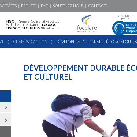
ACTIVITÉS
PROJETS
FAQ
SOUTENEZ-NOUS
CONTACTS
OUR MAIN
PROJECT
NGO
in General Consultative Status
with the United Nations
ECOSOC
UNESCO, FAO, UNEP
Official Partner
ME
⟩
CHAMPS D’ACTION
⟩
DÉVELOPPEMENT DURABLE ÉCONOMIQUE, SO
DÉVELOPPEMENT DURABLE ÉC
ET CULTUREL