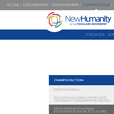
ACCUEIL
L’ORGANISATION
OÙ NOUS SOMMES
CHAMPS D’ACTION
TI TROVI QUI:
HO
CHAMPS D’ACTION:
DROITS HUMAINS
ÉDUCATION À LA PAIX, CITOYENNETÉ
MONDIALE ET LEADERSHIP DES JEUNES
DÉVELOPPEMENT DURABLE
ÉCONOMIQUE, SOCIAL ET CULTUREL