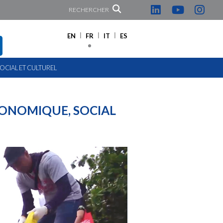
RECHERCHER
EN
FR
IT
ES
CIAL ET CULTUREL
ONOMIQUE, SOCIAL