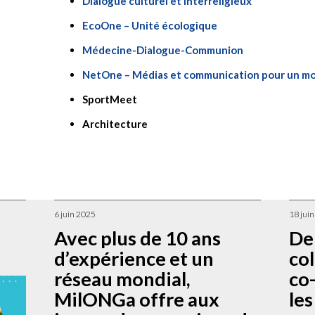
Dialogue culturel et interreligieux
EcoOne – Unité écologique
Médecine-Dialogue-Communion
NetOne – Médias et communication pour un m
SportMeet
Architecture
6 juin 2025
18 jui
Avec plus de 10 ans
De 
d’expérience et un
col
réseau mondial,
co
MilONGa offre aux
les