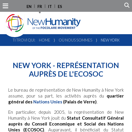
EN
FR
IT
ES
TI TROVI QUI:
HOME
⟩
OÙ NOUS SOMMES
⟩
NEW YORK
NEW YORK - REPRÉSENTATION
AUPRÈS DE L'ECOSOC
Le bureau de représentation de New Humanity à New York
assume, pour sa part, les activités auprès du
quartier
général des
Nations Unies
(Palais de Verre)
.
En particulier, depuis 2005, la représentation de New
Humanity à New York jouit du
Statut Consultatif Général
auprès du Conseil Economique et Social des Nations
Unies (ECOSOC)
. Auparavant, il bénéficiait du Statut