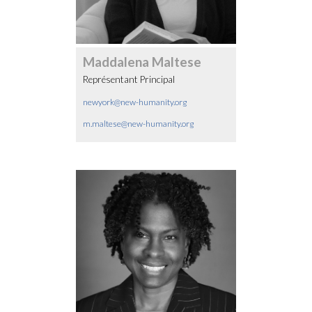
Maddalena Maltese
Représentant Principal
newyork@new-humanity.org
m.maltese@new-humanity.org