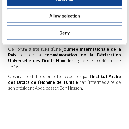
projet pilote de suivi du Forum. L’Afrique est en fait une
priorité générale de l’UNESCO et le projet « Back To Africa »
pourrait, en synergie avec d’autres projets regardant
Allow selection
l’avenir de l’Afrique et des Africains, prendre une place dans
le suivi du Forum.
Deny
Maria Chiara Humura
a ainsi clos ses trois mois de stage au
siège parisien de New Humanity.
Ce Forum a été suivi d’une
journée Internationale de la
Paix
, et de la
commémoration de la Déclaration
Universelle des Droits Humains
signée le 10 décembre
1948.
Ces manifestations ont été accueillies par l’
Institut Arabe
des Droits de l’Homme de Tunisie
par l’intermédiaire de
son président Abdelbasset Ben Hassen.