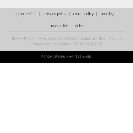
milieux sûrs
privacy policy
cookie policy
note legali
newsletter
video
NEW HUMANITY • Via Piave, 15 - 00046 Grottaferrata, (Roma)
Italia
•
info@new-humanity.org
• +39 06 945 407 215
©2026 NEW HUMANITY |
credits