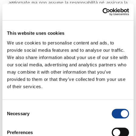
aggiornate ma non assume la responsabilità né assicura la
completezza delle notizie in esso contenute. New Humanity
si riserva di modificare questo sito e le informazioni in esso
contenute in qualsiasi momento e senza alcun preavviso.
New Humanity non è responsabile per eventuali danni
This website uses cookies
diretti o indiretti derivanti dall’accesso nel sito www.new-
We use cookies to personalise content and ads, to
humanity.org.
provide social media features and to analyse our traffic.
L’utente del sito è da ritenersi l’unico responsabile per i dati
We also share information about your use of our site with
e le informazioni da lui immesse, per le opinioni espresse
our social media, advertising and analytics partners who
nelle aree di discussione sia pubbliche che private, e per
may combine it with other information that you’ve
tutte le azioni che in qualsiasi modo prevedano
un’interazione con gli altri utenti o con il sito www.new-
provided to them or that they’ve collected from your use
humanity.org.
of their services.
Proprietà dei dati
Consent
Necessary
Selection
L’intero contenuto del sito www.new-humanity.org è di
proprietà di New Humanity ed è coperto da Licenza
Creative Commons, salvo quando diversamente specificato.
Preferences