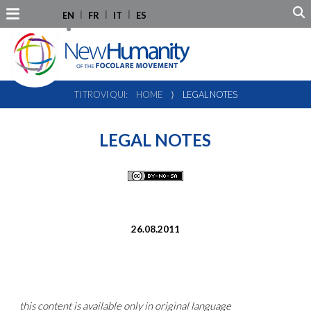
EN
FR
IT
ES
TI TROVI QUI:
HOME
⟩
LEGAL NOTES
LEGAL NOTES
26.08.2011
this content is available only in original language