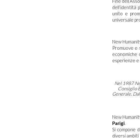
Fine dell’Asso
dell’identità
unito e promu
universale p
New Humanity 
Promuove e so
economiche c
esperienze e 
Nel 1987 New
Consiglio 
Generale. Dal
New Humanity
Parigi
.
Si compone di
diversi ambiti 