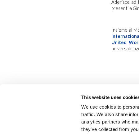
Aderisce ad i
presenti a G
Insieme al 
internazion
United Worl
universale age
This website uses cookie
We use cookies to personal
traffic. We also share info
analytics partners who may
they’ve collected from your