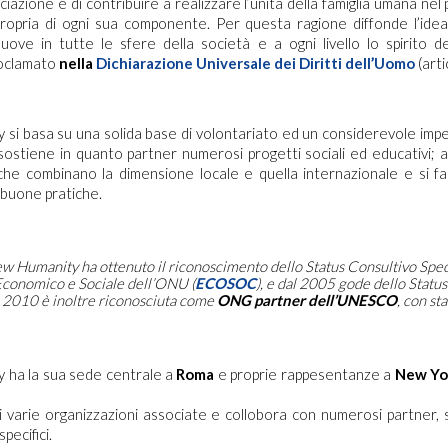
ciazione è di contribuire a realizzare l’unità della famiglia umana nel
 propria di ogni sua componente. Per questa ragione diffonde l’id
ove in tutte le sfere della società e a ogni livello lo spirito de
roclamato
nella
Dichiarazione Universale dei Diritti dell’Uomo
(arti
si basa su una solida base di volontariato ed un considerevole impe
stiene in quanto partner numerosi progetti sociali ed educativi; at
he combinano la dimensione locale e quella internazionale e si fa
buone pratiche.
 Humanity ha ottenuto il riconoscimento dello Status Consultivo Speci
Economico e Sociale dell’ONU (
ECOSOC
), e dal 2005 gode dello Statu
 2010 è inoltre riconosciuta come
ONG partner dell’UNESCO
, con st
 ha la sua sede centrale a
Roma
e proprie rappesentanze a
New Yo
 varie organizzazioni associate e collobora con numerosi partner, sp
specifici.