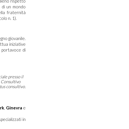
 pieno rispetto
ea di un mondo
lla fraternità
colo n. 1).
gno giovanile.
tua iniziative
 portavoce di
ale presso il
s Consultivo
atus consultivo.
rk
,
Ginevra
e
ecializzati in