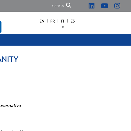
CERCA
EN
FR
IT
ES
ANITY
overnativa