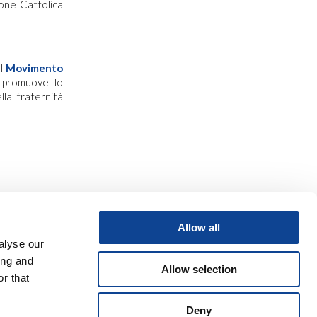
ione Cattolica
al
Movimento
y promuove lo
lla fraternità
Allow all
alyse our
ing and
Allow selection
r that
Deny