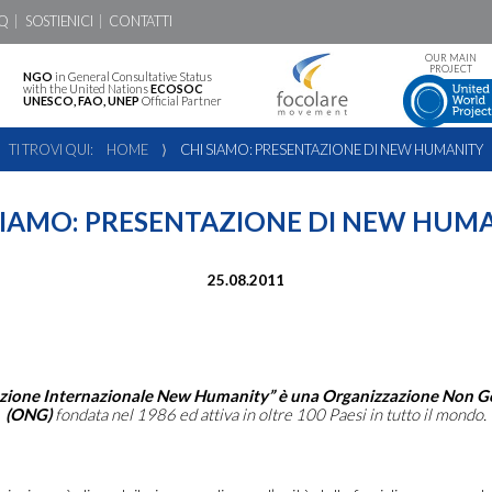
Q
SOSTIENICI
CONTATTI
OUR MAIN
PROJECT
NGO
in General Consultative Status
with the United Nations
ECOSOC
UNESCO, FAO, UNEP
Official Partner
TI TROVI QUI:
HOME
⟩
CHI SIAMO: PRESENTAZIONE DI NEW HUMANITY
SIAMO: PRESENTAZIONE DI NEW HUM
25.08.2011
iazione Internazionale New Humanity” è una Organizzazione Non G
(ONG)
fondata nel 1986 ed attiva in oltre 100 Paesi in tutto il mondo.