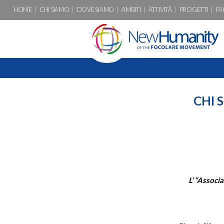
HOME
CHI SIAMO
DOVE SIAMO
AMBITI
ATTIVITÀ
PROGETTI
FA
CHI 
L’ “Assoc