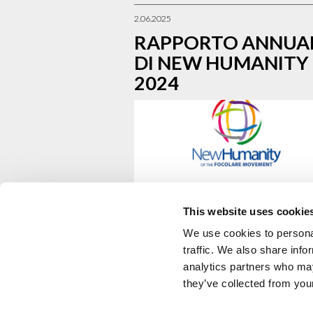
2.06.2025
RAPPORTO ANNUA
DI NEW HUMANITY
2024
This website uses cookie
Il 2024 è stato per la ONG New Humanity 
anno di impegno attivo e collaborazione. Si è
We use cookies to personal
facilitato il dialogo tra le culture, sostenendo 
traffic. We also share info
leadership...
analytics partners who may
continua a leggere
they’ve collected from your