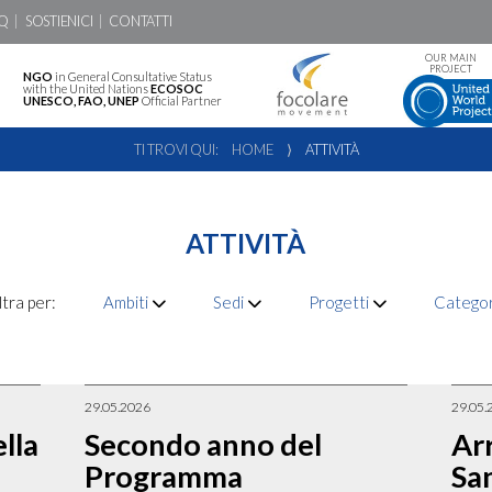
Q
SOSTIENICI
CONTATTI
OUR MAIN
PROJECT
NGO
in General Consultative Status
with the United Nations
ECOSOC
UNESCO, FAO, UNEP
Official Partner
TI TROVI QUI:
HOME
⟩
ATTIVITÀ
ATTIVITÀ
ltra per:
Ambiti
Sedi
Progetti
Catego
29.05.2026
29.05.
lla
Secondo anno del
Arr
Programma
San