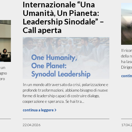
Internazionale “Una
Umanità, Un Pianeta:
Leadership Sinodale” –
Call aperta
Il rico
della 
ha las
Dirigen
 un
iugno
contin
oro
In un mondo attraversato da crisi, polarizzazione e
profonde trasformazioni, abbiamo bisogno di nuove
forme di leadership capaci di costruire dialogo,
cooperazione e speranza. Se hai tra...
continua a leggere
22.04.2026
17.04.