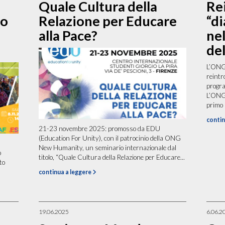
Quale Cultura della
Re
po
Relazione per Educare
“di
alla Pace?
ne
de
L’ONG 
reintro
progr
L’ONG 
primo 
contin
21-23 novembre 2025: promosso da EDU
(Education For Unity), con il patrocinio della ONG
New Humanity, un seminario internazionale dal
o
titolo, “Quale Cultura della Relazione per Educare...
to
continua a leggere
19.06.2025
6.06.2