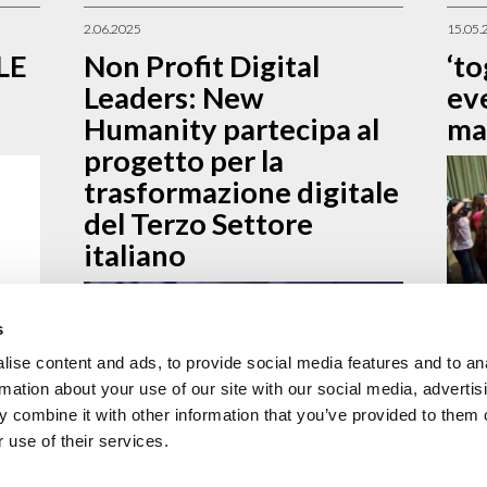
2.06.2025
15.05.
LE
Non Profit Digital
‘t
Leaders: New
ev
Humanity partecipa al
ma
progetto per la
trasformazione digitale
del Terzo Settore
italiano
s
un
350 pe
Santa 
ise content and ads, to provide social media features and to an
la
celebr
rmation about your use of our site with our social media, advertis
proget
 combine it with other information that you’ve provided to them o
contin
 use of their services.
Promosso da TechSoup Italia – SocialTechno e
sostenuto dal Fondo per la Repubblica Digitale,