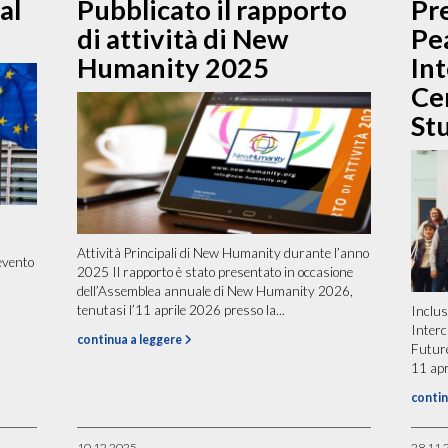
al
Pubblicato il rapporto
Pr
di attività di New
Pe
Humanity 2025
In
Ce
Stu
Attività Principali di New Humanity durante l’anno
 evento
2025 Il rapporto è stato presentato in occasione
.
dell’Assemblea annuale di New Humanity 2026,
tenutasi l’11 aprile 2026 presso la...
Inclus
Interc
continua a leggere
Future
11 apr
contin
10.12.2025
28.11.