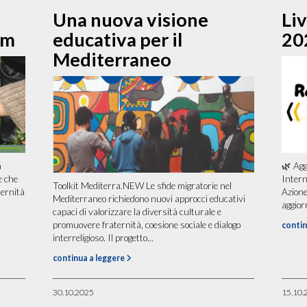
Una nuova visione
Li
am
educativa per il
20
Mediterraneo
m
🌿 Agg
e che
Intern
Toolkit Mediterra.NEW Le sfide migratorie nel
ternità
Azione
Mediterraneo richiedono nuovi approcci educativi
aggior
capaci di valorizzare la diversità culturale e
promuovere fraternità, coesione sociale e dialogo
contin
interreligioso. Il progetto...
continua a leggere
30.10.2025
15.10.