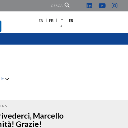
CERCA
EN
FR
IT
ES
rie
2026
ivederci, Marcello
ità! Grazie!