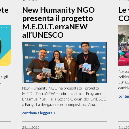
ete
New Humanity NGO
Le 
presenta il progetto
CO
M.E.D.I.T.erraNEW
all’UNESCO
“Le vo
i gli
politic
.
30ª Co
cambia
New Humanity NGO ha presentato il progetto
M.E.D.I.T.erraNEW — cofinanziato dal Programma
contin
Erasmus Plus — alla Sezione Giovani dell’UNESCO
a Parigi. La delegazione era composta da Ana...
continua a leggere
26.11.2025
9.11.2