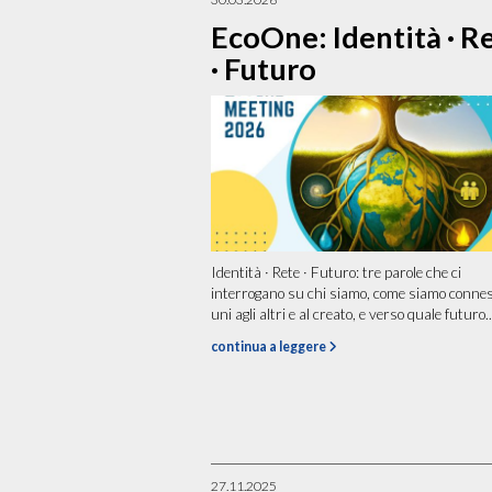
EcoOne: Identità · R
· Futuro
Identità · Rete · Futuro: tre parole che ci
interrogano su chi siamo, come siamo conness
uni agli altri e al creato, e verso quale futuro..
continua a leggere
27.11.2025