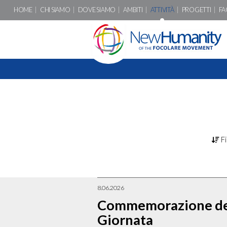
HOME
CHI SIAMO
DOVE SIAMO
AMBITI
ATTIVITÀ
PROGETTI
FA
Fi
8.06.2026
Commemorazione de
Giornata