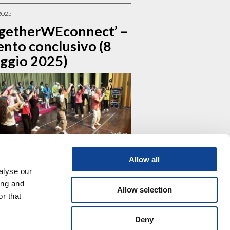
2025
ogetherWEconnect’ –
ento conclusivo (8
ggio 2025)
rsone hanno riempito l’Auditorium del Terra
Allow all
College di Betlemme, giovedì, 8 maggio, per
alyse our
are insieme la conclusione del primo anno del
ing and
to ‘togetherWEconnect’, progetto promosso...
Allow selection
r that
ua a leggere
Deny