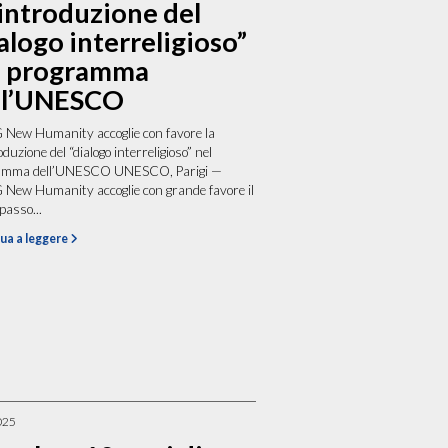
introduzione del
alogo interreligioso”
l programma
ll’UNESCO
New Humanity accoglie con favore la
duzione del “dialogo interreligioso” nel
amma dell’UNESCO UNESCO, Parigi —
New Humanity accoglie con grande favore il
passo...
ua a leggere
025