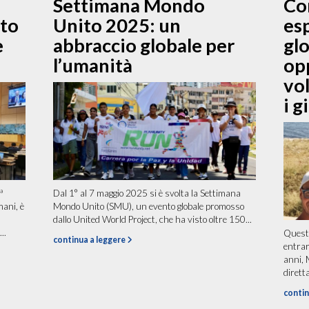
Settimana Mondo
Con
nto
Unito 2025: un
es
e
abbraccio globale per
gl
l’umanità
op
vol
i g
ª
Dal 1° al 7 maggio 2025 si è svolta la Settimana
mani, è
Mondo Unito (SMU), un evento globale promosso
dallo United World Project, che ha visto oltre 150...
..
Quest’
continua a leggere
entrar
anni, 
dirett
contin