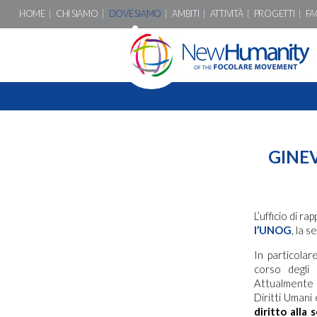
HOME
CHI SIAMO
DOVE SIAMO
AMBITI
ATTIVITÀ
PROGETTI
FA
GINE
L’ufficio di 
l’UNOG
, la 
In particola
corso degli
Attualmente è
Diritti Umani 
diritto alla 