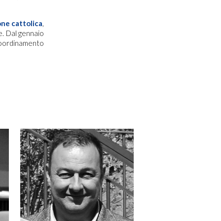
one cattolica
,
he. Dal gennaio
coordinamento