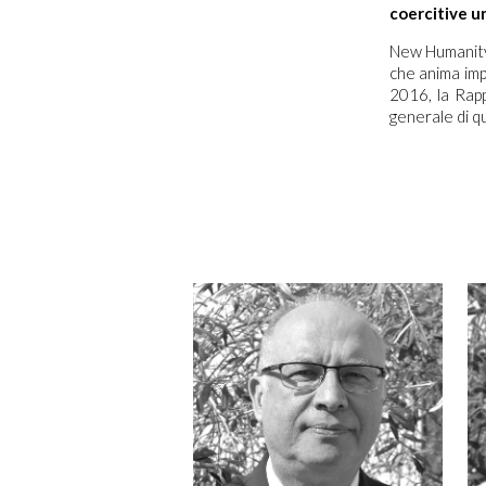
coercitive un
New Humanity
che anima impo
2016, la Rap
generale di q