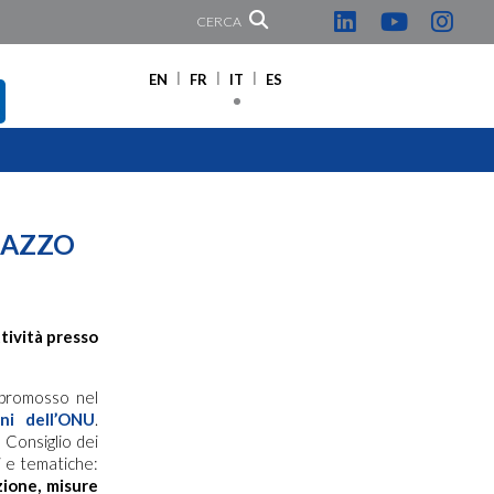
CERCA
EN
FR
IT
ES
LAZZO
tività presso
 promosso nel
ani dell’ONU
.
 Consiglio dei
ti e tematiche:
azione, misure