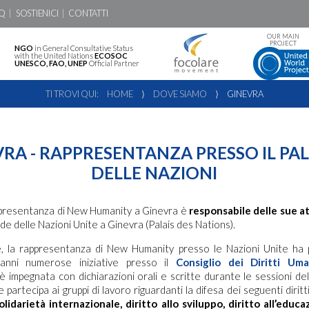
Q
SOSTIENICI
CONTATTI
OUR MAIN
PROJECT
NGO
in General Consultative Status
with the United Nations
ECOSOC
UNESCO, FAO, UNEP
Official Partner
TI TROVI QUI:
HOME
⟩
DOVE SIAMO
⟩
GINEVRA
VRA - RAPPRESENTANZA PRESSO IL PA
DELLE NAZIONI
rappresentanza di New Humanity a Ginevra è
responsabile delle sue at
sede delle Nazioni Unite a Ginevra (Palais des Nations).
re, la rappresentanza di New Humanity presso le Nazioni Unite ha
 anni numerose iniziative presso il
Consiglio dei Diritti Um
 impegnata con dichiarazioni orali e scritte durante le sessioni del
e partecipa ai gruppi di lavoro riguardanti la difesa dei seguenti dirit
solidarietà internazionale, diritto allo sviluppo, diritto all’educ