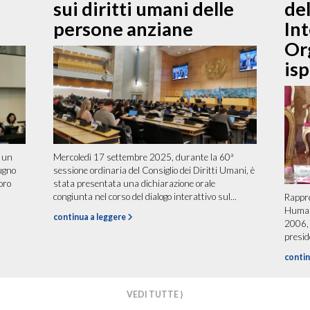
sui diritti umani delle
de
persone anziane
Int
Or
isp
 un
Mercoledì 17 settembre 2025, durante la 60ª
iugno
sessione ordinaria del Consiglio dei Diritti Umani, è
oro
stata presentata una dichiarazione orale
congiunta nel corso del dialogo interattivo sul...
Rappr
Humani
continua a leggere
2006, 
presid
contin
VEDI TUTTE ⟩