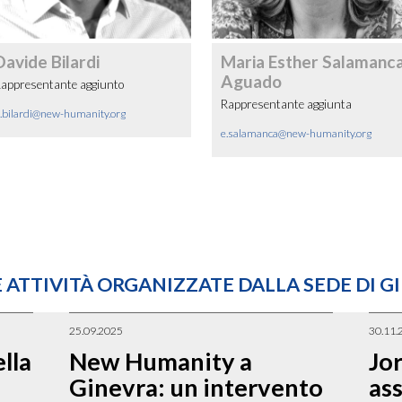
Davide Bilardi
Maria Esther Salamanc
Aguado
appresentante aggiunto
Rappresentante aggiunta
.bilardi@new-humanity.org
e.salamanca@new-humanity.org
 ATTIVITÀ ORGANIZZATE DALLA SEDE DI G
25.09.2025
30.11.
lla
New Humanity a
Jor
Ginevra: un intervento
as