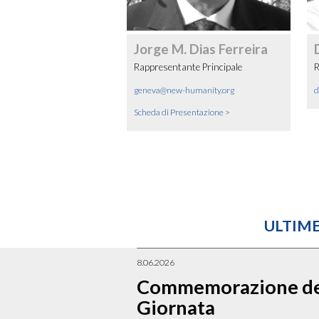
Jorge M. Dias Ferreira
Rappresentante Principale
R
geneva@new-humanity.org
d
Scheda di Presentazione >
ULTIME
8.06.2026
Commemorazione de
Giornata