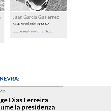
a
Juan Garcia Gutierrez
Rappresentante aggiunto
jg.gutierrez@new-humanity.org
INEVRA:
2023
ge Dias Ferreira
sume la presidenza