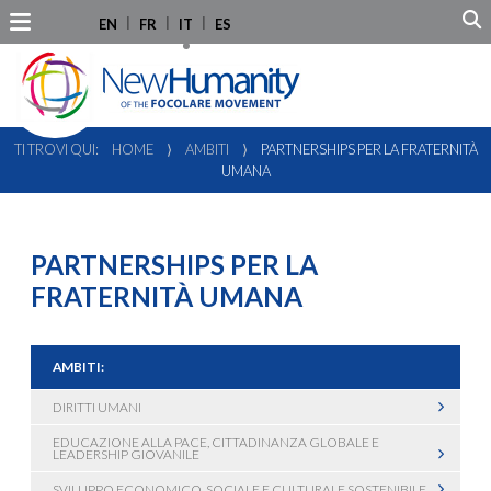
EN
FR
IT
ES
TI TROVI QUI:
HOME
⟩
AMBITI
⟩
PARTNERSHIPS PER LA FRATERNITÀ
UMANA
PARTNERSHIPS PER LA
FRATERNITÀ UMANA
AMBITI:
DIRITTI UMANI
EDUCAZIONE ALLA PACE, CITTADINANZA GLOBALE E
LEADERSHIP GIOVANILE
SVILUPPO ECONOMICO, SOCIALE E CULTURALE SOSTENIBILE