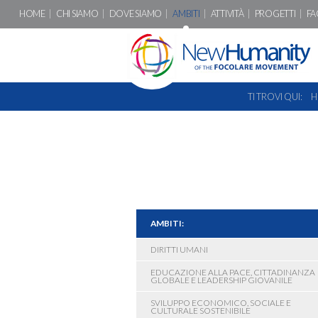
HOME
CHI SIAMO
DOVE SIAMO
AMBITI
ATTIVITÀ
PROGETTI
FA
TI TROVI QUI:
H
AMBITI:
DIRITTI UMANI
EDUCAZIONE ALLA PACE, CITTADINANZA
GLOBALE E LEADERSHIP GIOVANILE
SVILUPPO ECONOMICO, SOCIALE E
CULTURALE SOSTENIBILE