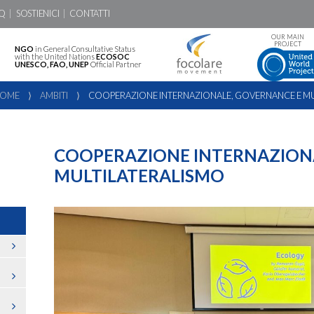
Q
SOSTIENICI
CONTATTI
OUR MAIN
PROJECT
NGO
in General Consultative Status
with the United Nations
ECOSOC
UNESCO, FAO, UNEP
Official Partner
OME
⟩
AMBITI
⟩
COOPERAZIONE INTERNAZIONALE, GOVERNANCE E MU
COOPERAZIONE INTERNAZION
MULTILATERALISMO