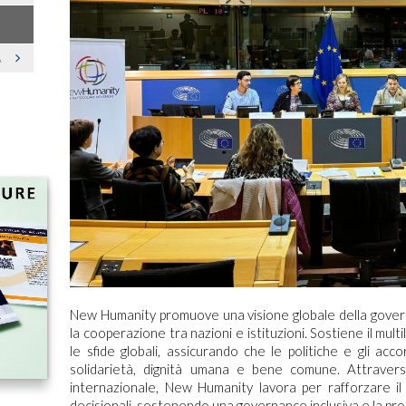
A
New Humanity promuove una visione globale della governa
la cooperazione tra nazioni e istituzioni. Sostiene il mu
le sfide globali, assicurando che le politiche e gli accord
solidarietà, dignità umana e bene comune. Attraver
internazionale, New Humanity lavora per rafforzare il r
decisionali, sostenendo una governance inclusiva e la prot