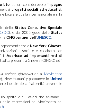
ariato
ed un considerevole
impegno
umerosi
progetti sociali ed educativi
;
e locale e quella internazionale e si fa
to dello
Status Consultivo Speciale
OSOC
), e dal 2005 gode dello
Status
come
ONG partner dell’
UNESCO
.
e rappresentanze a
New York, Ginevra,
anizzazioni associate e collabora con
fici.
Aderisce ad importanti reti di
attolica presenti a Ginevra (CINGO) ed il
ua sezione giovanile
) ed al
Movimento
a
), New Humanity promuove lo
United
ere l’ideale della fraternità universale
llo spirito e sui valori che animano il
a delle espressioni del Movimento dei
ich
.