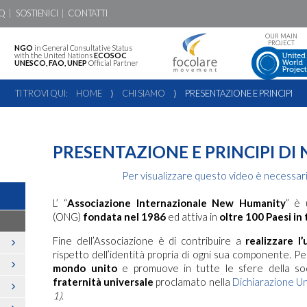
Q
SOSTIENICI
CONTATTI
OUR MAIN
PROJECT
NGO
in General Consultative Status
with the United Nations
ECOSOC
UNESCO, FAO, UNEP
Official Partner
TI TROVI QUI:
HOME
⟩
CHI SIAMO
⟩
PRESENTAZIONE E PRINCIPI
PRESENTAZIONE E PRINCIPI D
Per visualizzare questo video è necessario
L’ “
Associazione Internazionale New Humanity
” è 
(ONG)
fondata nel 1986
ed attiva in
oltre 100 Paesi in
Fine dell’Associazione è di contribuire a
realizzare l
rispetto dell’identità propria di ogni sua componente. 
mondo unito
e promuove in tutte le sfere della soc
fraternità universale
proclamato nella
Dichiarazione Uni
1)
.