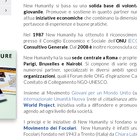
New Humanity si basa su una
solida base di volont
giovanile
. Promuove e sostiene in quanto partner n
attua
iniziative economiche
che combinano la dimension
portavoce di esperienze e buone pratiche.
Nel
1987
New Humanity ha ottenuto il riconoscimen
presso il Consiglio Economico e Sociale dell’
ONU
(
EC
Consultivo Generale
. Dal
2008 è
inoltre riconosciuta 
New Humanity ha la sua
sede centrale a Roma
e propri
Parigi, Bruxelles e Nairobi
. Si compone di varie org
numerosi partner, specializzati in diversi ambiti speci
organizzazioni
, quali il Forum delle ONG d’ispirazione C
Comitato di Collegamento NGO-UNESCO.
Insieme al Movimento
Giovani per un Mondo Unito
(
s
internazionale Umanità Nuova
(
rete di cittadinanza attiv
World Project
, iniziativa volta a diffondere e promuov
agendo ad ogni livello della società.
I principi e le iniziative di New Humanity si fondano su
Movimento dei Focolari
. New Humanity è infatti un
Focolari, fondato nel 1943 a Trento (Italia) da
Chiara Lub