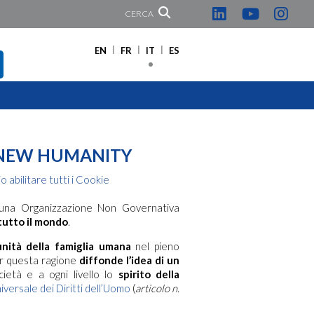
CERCA
EN
FR
IT
ES
I NEW HUMANITY
 abilitare tutti i Cookie
una Organizzazione Non Governativa
 tutto il mondo
.
’unità della famiglia umana
nel pieno
Per questa ragione
diffonde l’idea di un
ietà e a ogni livello lo
spirito della
versale dei Diritti dell’Uomo
(
articolo n.