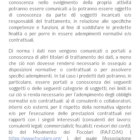
conoscenza nello svolgimento della propria attività
potranno essere comunicati a (o potranno essere oggetto
di conoscenza da parte di) soggetti incaricati e/o
responsabili del trattamento, in relazione alle specifiche
competenze e funzioni, al fine di soddisfare le predette
finalità o per porre in essere adempimenti normativi e/o
contrattuali.
Di norma i dati non vengono comunicati o portati a
conoscenza di altri titolari di trattamento dei dati, a meno
che ciò non dovesse rendersi necessario in ossequio a
disposizioni normative o contrattuali o per assolvere
specifici adempimenti. In tal caso i predetti dati potranno, in
particolare, essere portati a conoscenza dei seguenti
soggetti o delle seguenti categorie di soggetti, nei limiti in
cui ciò si renda necessario per l’adempimento degli obblighi
normativi e/o contrattuali: a) di consulenti o collaboratori,
interni e/o esterni, per il rispetto della normativa vigente
e/o per l’esecuzione delle prestazioni contrattuali nei
rapporti con i singoli interessati (consulenti del lavoro;
consulenti legali; commercialisti; fiscalisti; revisori dei conti);
b) del Movimento dei Focolari (P.A.F.O.M.) (
https://www.focolare.org/
), del quale l’Associazione