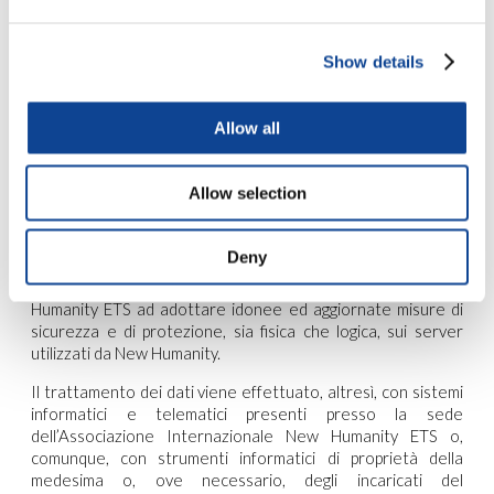
7.1. Strumenti e supporti per il trattamento dei dati
Il trattamento dei dati viene effettuato con sistemi
Show details
informatici e telematici e con strumenti elettronici.
Il trattamento viene svolto in parte su appositi server di
Allow all
proprietà dell’Associazione Internazionale New Humanity
ETS o, eventualmente, di un’altro server di fiducia. In tale
ultimo caso l’Associazione Internazionale New Humanity
Allow selection
ETS, in forza di apposito contratto, ha comunque la
disponibilità giuridica esclusiva del server o dei server
utilizzati, senza alcuna comunicazione dei dati alla società
Deny
fornitrice del servizio, la quale rimane in ogni caso tenuta
contrattualmente con l’Associazione Internazionale New
Humanity ETS ad adottare idonee ed aggiornate misure di
sicurezza e di protezione, sia fisica che logica, sui server
utilizzati da New Humanity.
Il trattamento dei dati viene effettuato, altresì, con sistemi
informatici e telematici presenti presso la sede
dell’Associazione Internazionale New Humanity ETS o,
comunque, con strumenti informatici di proprietà della
medesima o, ove necessario, degli incaricati del