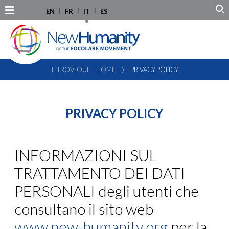
EN
FR
IT
ES
TI TROVI QUI:
HOME
⟩
PRIVACY POLICY
PRIVACY POLICY
INFORMAZIONI SUL
TRATTAMENTO DEI DATI
PERSONALI degli utenti che
consultano il sito web
www.new-humanity.org
per la