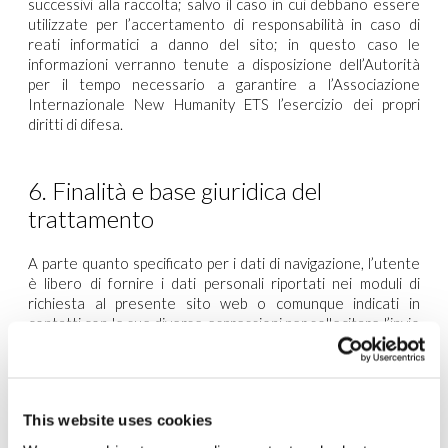
successivi alla raccolta; salvo il caso in cui debbano essere
utilizzate per l’accertamento di responsabilità in caso di
reati informatici a danno del sito; in questo caso le
informazioni verranno tenute a disposizione dell’Autorità
per il tempo necessario a garantire a l’Associazione
Internazionale New Humanity ETS l’esercizio dei propri
diritti di difesa.
6. Finalità e base giuridica del
trattamento
A parte quanto specificato per i dati di navigazione, l’utente
è libero di fornire i dati personali riportati nei moduli di
richiesta al presente sito web o comunque indicati in
contatti con le sue diverse espressioni per sollecitare l’invio
di materiale informativo o altro. Essi saranno conosciuti da
dipendenti e collaboratori dell’Associazione Internazionale
New Humanity ETS, debitamente istruiti circa le cautele e
garanzie da adottare nel trattamento delle informazioni in
This website uses cookies
questione come richiesto dalla Normativa Applicabile.