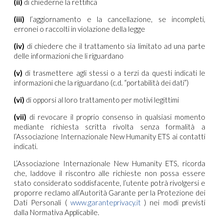
(ii)
di chiederne la rettifica
(iii)
l’aggiornamento e la cancellazione, se incompleti,
erronei o raccolti in violazione della legge
(iv)
di chiedere che il trattamento sia limitato ad una parte
delle informazioni che li riguardano
(v)
di trasmettere agli stessi o a terzi da questi indicati le
informazioni che la riguardano (c.d. “portabilità dei dati”)
(vi)
di opporsi al loro trattamento per motivi legittimi
(vii)
di revocare il proprio consenso in qualsiasi momento
mediante richiesta scritta rivolta senza formalità a
l’Associazione Internazionale New Humanity ETS ai contatti
indicati.
L’Associazione Internazionale New Humanity ETS, ricorda
che, laddove il riscontro alle richieste non possa essere
stato considerato soddisfacente, l’utente potrà rivolgersi e
proporre reclamo all’Autorità Garante per la Protezione dei
Dati Personali (
www.garanteprivacy.it
) nei modi previsti
dalla Normativa Applicabile.