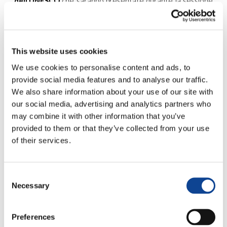
dell’UNESCO
che saranno presentate durante la sessione
del 37 ° Conferenza Generale dell’UNESCO che si terrà dal
5 al 20 novembre.
coque huawei
I partecipanti hanno
lavorato insieme, inoltre, per scegliere quindici progetti
giovanili da promuovere che hanno ricevuto il
label
“8th
UNESCO Youth Forum”.
This website uses cookies
We use cookies to personalise content and ads, to
La partecipazione dei
Giovani per un Mondo
provide social media features and to analyse our traffic.
Unito al
Forum
è stata
We also share information about your use of our site with
sospinta dagli sviluppi che sta
our social media, advertising and analytics partners who
avendo lo United World
may combine it with other information that you’ve
Project anche presso
provided to them or that they’ve collected from your use
l’UNESCO.
custodia cover
iphone
L’incontro è stato
of their services.
così un’opportunità per portare le esperienze di impegno
concreto dei Giovani per un Mondo Unito alla costruzione di
una nuova società anche in questi spazi, come contributo
Consent
originale a questa “fabbrica di idee per cambiare il mondo”.
Necessary
Selection
Joaquín Salzberg, dell’Argentina
, racconta: «abbiamo
fatto qualche proposta di raccomandazione ispirata alle
Preferences
nostre esperienze concrete.
bague femme
Ha riscosso