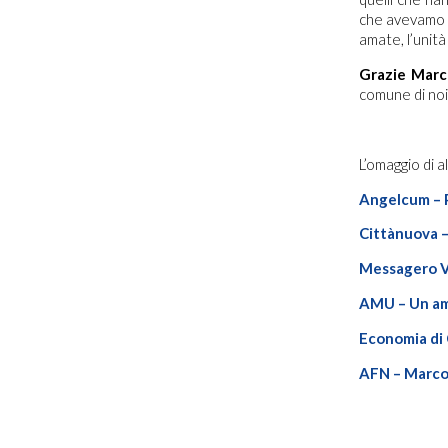
che avevamo s
amate, l’unità
Grazie Marc
comune di noi 
L’omaggio di a
Angelcum – P
Cittànuova 
Messagero Ve
AMU – Un am
Economia di 
AFN – Marco A