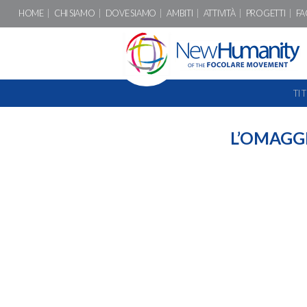
HOME
CHI SIAMO
DOVE SIAMO
AMBITI
ATTIVITÀ
PROGETTI
FA
TI 
L’OMAGG