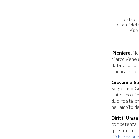
Il nostro 
portanti del
via v
Pioniere.
New
Marco viene e
dotato di un
sindacale – e 
Giovani e So
Segretario G
Unito fino ai
due realtà ch
nell’ambito de
Diritti Umani
competenza in 
questi ultimi
Dichiarazione 