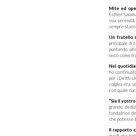
Mite ed ope
Esther Salama
sua serenità,
sempre stato 
Un fratello 
principale di
puntando all
visto come fr
Nel quotidia
ho continuat
per i Diritti
colpiva era v
con quale cura
“Sia il vostro
grande dediz
fondatrice de
che potesse il
Il rapporto 
quelli che ha