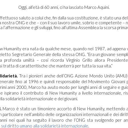
Oggi, all’età di 60 anni, ci ha lasciato Marco Aquini.
affettuoso saluto a colui che, fin dalla sua costituzione, è stato una de
la nostra ONG e che – con il suo lavoro umile, sobrio e competente – n
ia l’affermazione e gli sviluppi, fino all’ultima Assemblea la scorsa prim
 Humanity era nata da qualche mese, quando nel 1987, ad appena v
letto Segretario Generale della stessa ONG. “Era un giovane sempli
a profonda umiltà – cosí ricorda Virginio Grillo allora Presidente
si tratta di caratteritische che manterrà per tutta la sua vita.”
lidarietà.
Tra i pionieri anche dell’ONG Azione Mondo Unito (AMU) 
enerale fino al 1996 e quindi responsabile del Movimento Giovani
 primi anni 2000, Marco ha avuto modo per lunghi anni di seguire e guid
e ispirano il contributo di New Humanity a livello internazionale, r
lla solidarietà internazionale e dei giovani.
.
Marco è stato un timoniere accorto di New Humanity, mettendo a 
particolare nell’ambito delle organizzazioni internazionali e dei diritt
 anni nei quali ha seguito il lavoro che l’ONG sta svolgendo per a
sul diritto umano alla solidarietà internazionale
.