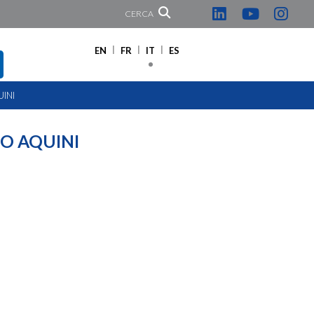
CERCA
EN
FR
IT
ES
INI
O AQUINI