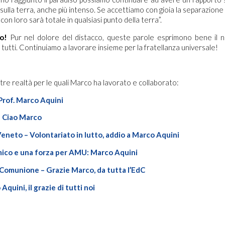
ulla terra, anche più intenso. Se accettiamo con gioia la separazione
 con loro sarà totale in qualsiasi punto della terra”.
o!
Pur nel dolore del distacco, queste parole esprimono bene il n
tutti. Continuiamo a lavorare insieme per la fratellanza universale!
ltre realtà per le quali Marco ha lavorato e collaborato:
rof. Marco Aquini
– Ciao Marco
neto – Volontariato in lutto, addio a Marco Aquini
ico e una forza per AMU: Marco Aquini
Comunione – Grazie Marco, da tutta l’EdC
quini, il grazie di tutti noi