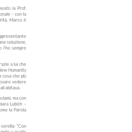
neato la Prof.
onale – con la
arità, Marco è
appresentante
una soluzione,
o l’ho sempre
zie a lui che
 New Humanity
a cosa che più
trovare vedere
li abitava.
oclami, ma con
iara Lubich –
come la Parola
 sorella: “Con
imile a quello