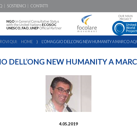
Q
SOSTIENICI
CONTATTI
OUR MAIN
PROJECT
NGO
in General Consultative Status
with the United Nations
ECOSOC
UNESCO, FAO, UNEP
Official Partner
TROVI QUI:
HOME
⟩
L’OMAGGIO DELL’ONG NEW HUMANITY A MARCO AQU
IO DELL’ONG NEW HUMANITY A MARC
4.05.2019