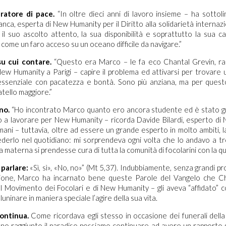
ratore di pace.
“In oltre dieci anni di lavoro insieme – ha sottoli
nca, esperta di New Humanity per il Diritto alla solidarietà internazi
 il suo ascolto attento, la sua disponibilità e soprattutto la sua c
come un faro acceso su un oceano difficile da navigare.”
su cui contare.
“Questo era Marco – le fa eco Chantal Grevin, r
 New Humanity a Parigi – capire il problema ed attivarsi per trovare 
’essenziale con pacatezza e bontà. Sono più anziana, ma per quest
atello maggiore.”
no.
“Ho incontrato Marco quanto ero ancora studente ed è stato gra
o a lavorare per New Humanity – ricorda Davide Bilardi, esperto di
 Umani – tuttavia, oltre ad essere un grande esperto in molto ambiti, l
ederlo nel quotidiano: mi sorprendeva ogni volta che lo andavo a 
 materna si prendesse cura di tutta la comunità di focolarini con la qua
 parlare:
«Sì, sì», «No, no»” (Mt 5,37). Indubbiamente, senza grandi pr
ione, Marco ha incarnato bene queste Parole del Vangelo che Ch
l Movimento dei Focolari e di New Humanity – gli aveva “affidato” 
luninare in maniera speciale l’agire della sua vita.
continua.
Come ricordava egli stesso in occasione dei funerali della
nno raggiunto il paradiso possiamo continuare ad avere un rapporto s