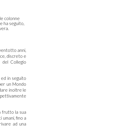
lle colonne
e ha seguito,
avera.
entotto anni,
ce, discreto e
 del Collegio
ed in seguito
 per un Mondo
are inoltre le
ispettivamente
frutto la sua
i umani, fino a
rrivare ad una