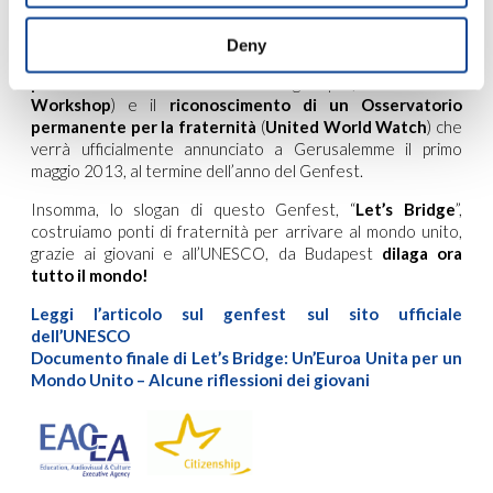
proposta di patrocinare a livello internazionale
,
una
“Settimana del Mondo Unito”
in cui istituzioni nazionali e
Deny
internazionali si impegnino particolarmente ad attuare
politiche ed azioni “fraterne”
di ogni tipo (
United World
Workshop
) e il
riconoscimento di un Osservatorio
permanente per la fraternità
(
United World Watch
) che
verrà ufficialmente annunciato a Gerusalemme il primo
maggio 2013, al termine dell’anno del Genfest.
Insomma, lo slogan di questo Genfest, “
Let’s Bridge
”,
costruiamo ponti di fraternità per arrivare al mondo unito,
grazie ai giovani e all’UNESCO, da Budapest
dilaga ora
tutto il mondo!
Leggi l’articolo sul genfest sul sito ufficiale
dell’UNESCO
Documento finale di Let’s Bridge: Un’Euroa Unita per un
Mondo Unito – Alcune riflessioni dei giovani