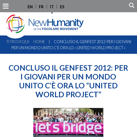
EN
FR
IT
ES
TI TROVI QUI:
HOME
⟩
CONCLUSO IL GENFEST 2012: PER I GIOVANI
PER UN MONDO UNITO C’È ORA LO « UNITED WORLD PROJECT »
CONCLUSO IL GENFEST 2012: PER
I GIOVANI PER UN MONDO
UNITO C’È ORA LO “UNITED
WORLD PROJECT”