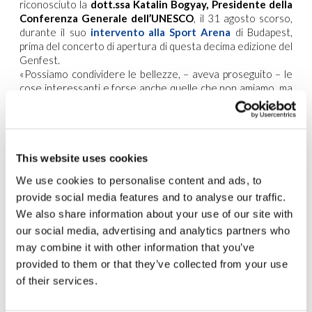
riconosciuto la
dott.ssa Katalin Bogyay, Presidente della
Conferenza Generale dell’UNESCO
, il 31 agosto scorso,
durante il suo
intervento alla Sport Arena
di Budapest,
prima del concerto di apertura di questa decima edizione del
Genfest.
«Possiamo condividere le bellezze, – aveva proseguito – le
cose interessanti e forse anche quelle che non amiamo, ma
ciò che conta è che possiamo condividere e se siamo aperti
verso l’altro, possiamo ispirarci l’un l’altro, e se ci possiamo
ispirare l’un l’altro, possiamo lavorare l’uno con l’altro e
l’obiettivo dell’UNESCO è lo stesso
. Probabilmente
proveniamo da direzioni diverse, ma l’obiettivo – la pace, il
This website uses cookies
rispetto reciproco – è lo stesso!»
We use cookies to personalise content and ads, to
Forti anche di questo
provide social media features and to analyse our traffic.
incoraggiamento
così
We also share information about your use of our site with
prestigioso e del patrocinio
our social media, advertising and analytics partners who
dell’UNESCO, ottenuto
may combine it with other information that you’ve
attraverso New Humanity, , il
provided to them or that they’ve collected from your use
giorno seguente i Giovani
per un Mondo Unito, da
of their services.
quello stesso palco, hanno
quindi deciso di accettare con entusiasmo la sfida proposta