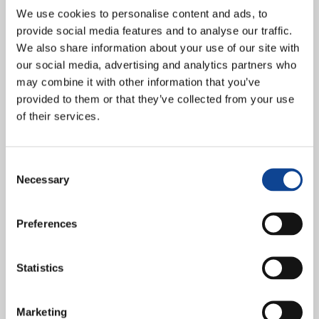
We use cookies to personalise content and ads, to
provide social media features and to analyse our traffic.
We also share information about your use of our site with
our social media, advertising and analytics partners who
may combine it with other information that you’ve
provided to them or that they’ve collected from your use
of their services.
Il 20 febbraio 2025, si è tenuto un affascinante webinar organizzato
da “Dialoghi in Architettura” che ha visto la partecipazione di
architetti, ingegneri e appassionati da tutto...
Consent
continua a leggere
Necessary
Selection
14.05.2020
Pubblicato il Rapporto di
Preferences
Attività di New Humanity 2019
Statistics
Marketing