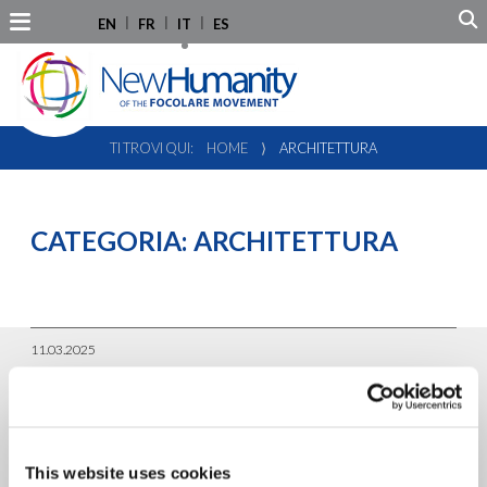
EN
FR
IT
ES
TI TROVI QUI:
HOME
⟩
ARCHITETTURA
CATEGORIA:
ARCHITETTURA
11.03.2025
Un Viaggio nell’Architettura
Bizantina: Santa Sofia
This website uses cookies