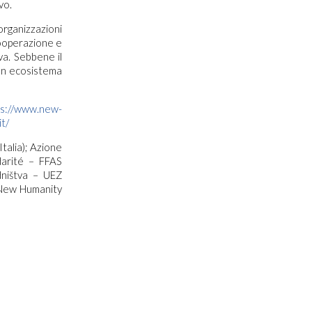
vo.
organizzazioni
 cooperazione e
va. Sebbene il
un ecosistema
ps://www.new-
t/
talia); Azione
darité – FFAS
dništva – UEZ
; New Humanity