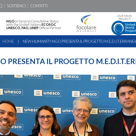
Q
SOSTIENICI
CONTATTI
OUR MAIN
PROJECT
NGO
in General Consultative Status
with the United Nations
ECOSOC
UNESCO, FAO, UNEP
Official Partner
HOME
⟩
NEW HUMANITY NGO PRESENTA IL PROGETTO M.E.D.I.T.ERRANE
PRESENTA IL PROGETTO M.E.D.I.T.