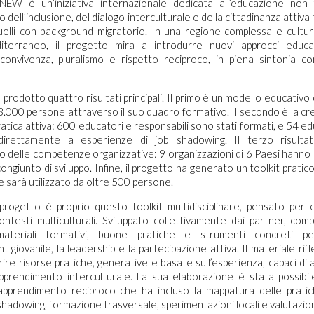
raNEW è un’iniziativa internazionale dedicata all’educazione non
dell’inclusione, del dialogo interculturale e della cittadinanza attiva tr
uelli con background migratorio. In una regione complessa e cultu
terraneo, il progetto mira a introdurre nuovi approcci educat
onvivenza, pluralismo e rispetto reciproco, in piena sintonia co
 prodotto quattro risultati principali. Il primo è un modello educativo
3.000 persone attraverso il suo quadro formativo. Il secondo è la cr
ratica attiva: 600 educatori e responsabili sono stati formati, e 54 e
direttamente a esperienze di job shadowing. Il terzo risultat
 delle competenze organizzative: 9 organizzazioni di 6 Paesi hanno 
ngiunto di sviluppo. Infine, il progetto ha generato un toolkit pratico
e sarà utilizzato da oltre 500 persone.
 progetto è proprio questo toolkit multidisciplinare, pensato per 
ntesti multiculturali. Sviluppato collettivamente dai partner, co
 materiali formativi, buone pratiche e strumenti concreti p
 giovanile, la leadership e la partecipazione attiva. Il materiale rifl
ire risorse pratiche, generative e basate sull’esperienza, capaci d
apprendimento interculturale. La sua elaborazione è stata possibil
apprendimento reciproco che ha incluso la mappatura delle pratic
shadowing, formazione trasversale, sperimentazioni locali e valutazion