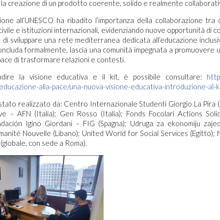
a creazione di un prodotto coerente, solido e realmente collaborati
one all’UNESCO ha ribadito l’importanza della collaborazione tra 
civile e istituzioni internazionali, evidenziando nuove opportunità di
a di sviluppare una rete mediterranea dedicata all’educazione inclusi
concluda formalmente, lascia una comunità impegnata a promuovere 
ace di trasformare relazioni e contesti.
dire la visione educativa e il kit, è possibile consultare:
htt
educazione-alla-pace/una-nuova-visione-educativa-introduzione-al-ki
 stato realizzato da: Centro Internazionale Studenti Giorgio La Pira (I
ve – AFN (Italia); Gen Rosso (Italia); Fonds Focolari Actions Soli
undación Igino Giordani – FIG (Spagna); Udruga za ekonomiju zaje
manité Nouvelle (Libano); United World for Social Services (Egitto)
 (globale, con sede a Roma).