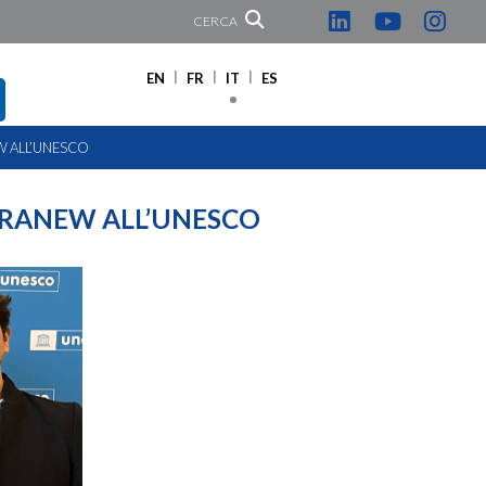
CERCA
EN
FR
IT
ES
W ALL’UNESCO
ERRANEW ALL’UNESCO