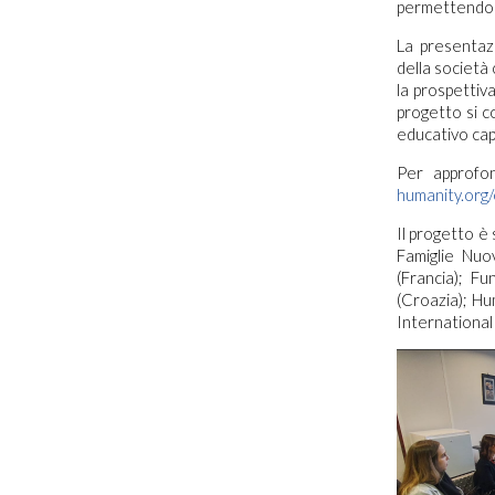
permettendo l
La presentazi
della società 
la prospettiv
progetto si 
educativo cap
Per approfon
humanity.org/
Il progetto è
Famiglie Nuo
(Francia); F
(Croazia); Hu
International