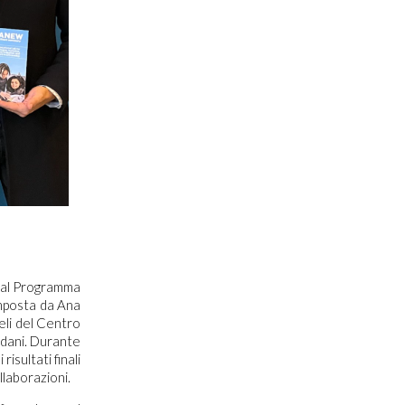
dal Programma
omposta da Ana
li del Centro
rdani. Durante
isultati finali
llaborazioni.