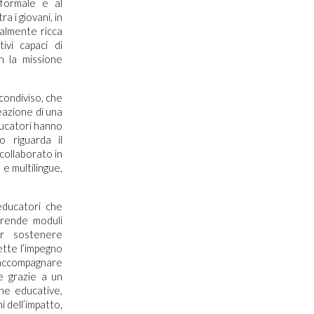
 formale e al
a i giovani, in
ralmente ricca
ivi capaci di
n la missione
 condiviso, che
eazione di una
ducatori hanno
o riguarda il
collaborato in
 e multilingue,
educatori che
mprende moduli
er sostenere
ette l’impegno
i accompagnare
e grazie a un
he educative,
i dell’impatto,