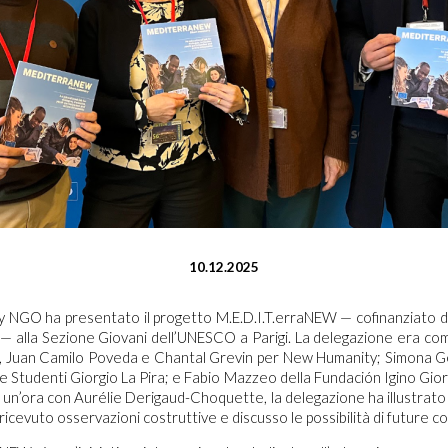
10.12.2025
 NGO ha presentato il progetto M.E.D.I.T.erraNEW — cofinanziato 
— alla Sezione Giovani dell’UNESCO a Parigi. La delegazione era c
i, Juan Camilo Poveda e Chantal Grevin per New Humanity; Simona Ge
e Studenti Giorgio La Pira; e Fabio Mazzeo della Fundación Igino Gio
 un’ora con Aurélie Derigaud-Choquette, la delegazione ha illustrato i r
ricevuto osservazioni costruttive e discusso le possibilità di future co