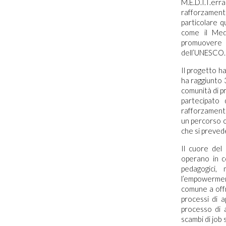
M.E.D.I.T.er
rafforzamento 
particolare q
come il Medi
promuovere c
dell’UNESCO.
Il progetto ha
ha raggiunto 
comunità di p
partecipato 
rafforzamento
un percorso co
che si preved
Il cuore del
operano in co
pedagogici,
l’empowerment
comune a offr
processi di 
processo di 
scambi di job 