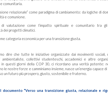
e comunitaria.
sione relazionale” come paradigma di cambiamento: da logiche di dom
cità e comunione.
 di valutazione come l’impatto spirituale e comunitario tra gli 
tà dei progetti climatici.
me categoria economica per una transizione giusta.
amo dire che tutte le iniziative organizzate dai movimenti sociali, 
i ambientaliste, collettivi studenteschi, accademici e altre organi
e, in questi giorni della COP 30, ci ricordano una verità potente: n
 le nostre forze e camminiamo insieme, nasce un’energia capace di 
o un futuro più prospero, giusto, sostenibile e fraterno.
il documento “Verso una transizione giusta, relazionale e rig