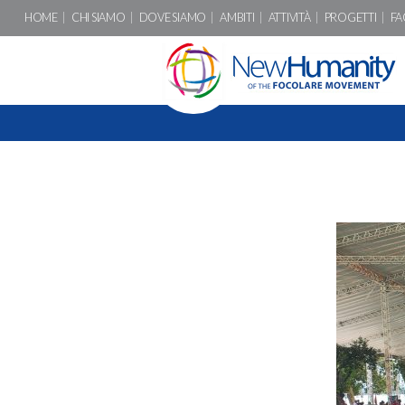
HOME
CHI SIAMO
DOVE SIAMO
AMBITI
ATTIVITÀ
PROGETTI
FA