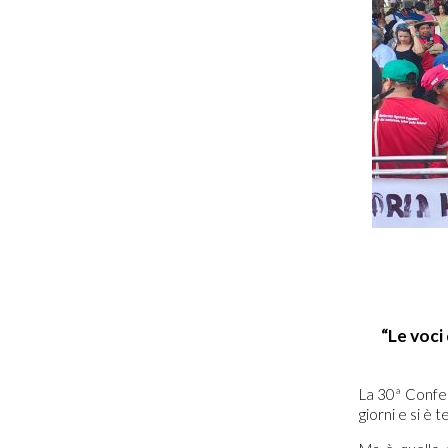
“Le voci 
La 30ª Confer
giorni e si è 