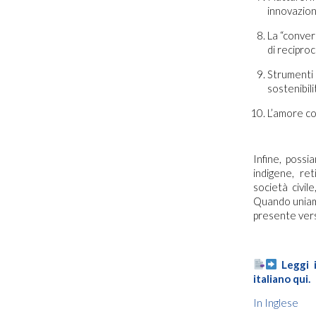
innovazion
La “conver
di recipro
Strumenti
sostenibili
L’amore co
Infine, possi
indigene, ret
società civil
Quando uniamo
presente vers
Leggi 
italiano qui.
In Inglese