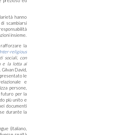
e prezioso ed
idarietà hanno
 di scambiarsi
responsabilità
zioni insieme.
 rafforzare la
nter-religious
i sociali, con
 e la lotta ai
 Gilvan David,
 presentato le
elazionale e
izza persone,
 futuro per la
do più unito e
 nei documenti
iose durante la
gue (italiano,
diverse realtà