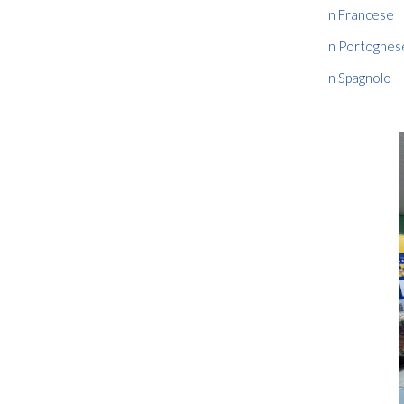
In Francese
In Portoghes
In Spagnolo