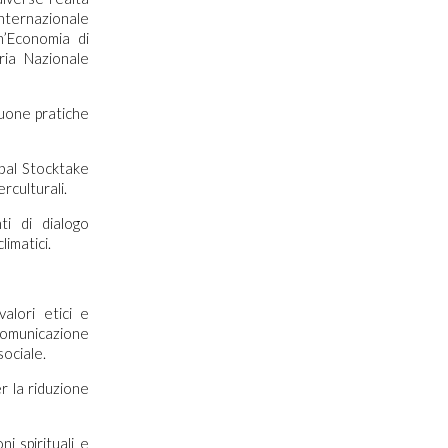
nternazionale
n’Economia di
ria Nazionale
buone pratiche
obal Stocktake
rculturali.
ti di dialogo
limatici.
alori etici e
 comunicazione
sociale.
r la riduzione
i spirituali e