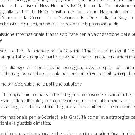
socialmente attive di New Humanity NGO, tra cui la Commissione I
gically United, la NGO brasiliana Associazione Nazionale per u
’Anpecom), la Commissione Nazionale EcoOne Italia, la Segrete
 Brasile. In sintesi, propone la creazione e la promozione di:
sione internazionale transdisciplinare per la valorizzazione delle 
ie
torio Etico-Relazionale per la Giustizia Climatica che integri il Gl
ori qualitativi su equità, partecipazione, impatto umano e relazioni inte
i di dialogo e riconciliazione ecologica, ovvero spazi permanen
interreligioso e interculturale nei territori più vulnerabili agli impatti c
ome principio guida nelle politiche pubbliche
e di programmi formativi che integrino conoscenze scientifiche, v
 spirituale dell’ecologia e la creazione di una rete internazionale di
che raccolga e diffonda storie di rigenerazione ambientale e coesione 
nternazionale per la Sobrietà e la Gratuità come leva strategica pe
ioni e la giustizia climatica.
e di cooperazione glocale che uniscano ricerca scientifica, tradizion