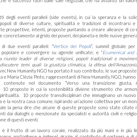
che è successo fuori dalle sale negoziali, che ha assunto un valor
tti degli eventi paralleli (side events), in cui la speranza e la sol
poli di diverse culture, spiritualità e tradizioni di incontrarsi e
e prospettive, intenti, proposte puntando a creare alleanze di co-
e concretamente al grido dei poveri, del pianeta e delle nuove genera
di due eventi paralleli: “
Vertice dei Popoli
”, summit globale per
e popolare e convergere su agende unificate; e “
Ecumenical and I
a riunito leader di diverse religioni, popoli tradizionali e moviment
i discutere temi quali la giustizia climatica, la difesa dell’Amazzonia
mi,
New Humanity NGO ha portato il suo contributo, le sue proposte.
a e Maria Clézia Pinto, rappresentanti di New Humanity NGO, hanno
 contenute nel documento “Verso una transizione giusta, r
”. 10 proposte in cui la sostenibilità diviene strumento che armon
iritualità. 10 proposte transdisciplinari che immaginano un nuovo
a e la nostra casa comune, ispirando un’azione collettiva per un mon
Vale la pena dire che alcune di queste proposte sono state citate
ltanti dai dialoghi o menzionate da specialisti e autorità civili e relig
e di questi eventi.
è il frutto di un lavoro corale, realizzato da più mani e in più lin
ncese, portoghese e inglese), grazie al contributo di partners e di 