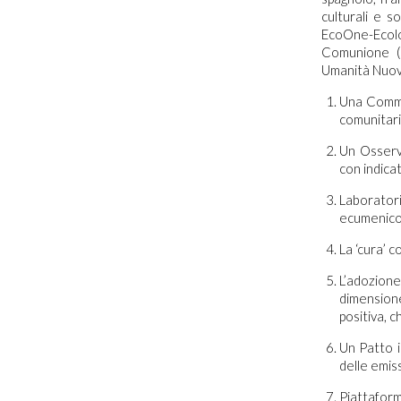
culturali e 
EcoOne-Ecolo
Comunione (l
Umanità Nuova
Una Commis
comunitar
Un Osserva
con indicat
Laborator
ecumenico, 
La ‘cura’ c
L’adozion
dimensione
positiva, 
Un Patto i
delle emiss
Piattaform