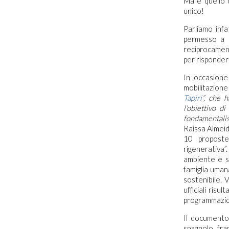
Ma è quello 
unico!
Parliamo infa
permesso a po
reciprocament
per risponder
In occasione 
mobilitazion
Tapiri
”, che h
l’obiettivo d
fondamentalis
Raissa Almeid
10 proposte
rigenerativa
ambiente e sp
famiglia uman
sostenibile. 
ufficiali risu
programmazion
Il documento 
spagnolo, fra