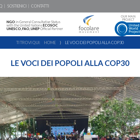
Q
SOSTIENICI
CONTATTI
OUR MAIN
PROJECT
NGO
in General Consultative Status
with the United Nations
ECOSOC
UNESCO, FAO, UNEP
Official Partner
TI TROVI QUI:
HOME
⟩
LE VOCI DEI POPOLI ALLA COP30
LE VOCI DEI POPOLI ALLA COP30