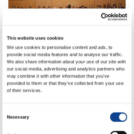
This website uses cookies
We use cookies to personalise content and ads, to
22.05.2014
provide social media features and to analyse our traffic.
We also share information about your use of our site with
our social media, advertising and analytics partners who
may combine it with other information that you’ve
provided to them or that they’ve collected from your use
Si è svolto il 21 marzo scorso presso la sala XXIV del
Palazzo delle Nazioni il
seminario “Sistema Internazionale
of their services.
dei Diritti Umani – il ruolo della Santa Sede e delle ONG
di ispirazione cattolica presso l’ONU”
.
coque samsung
Organizzato dalla rappresentanza di New Humanity a
Consent
Ginevra e dal
Forum delle ONG di ispirazione cattolica
,
Necessary
Selection
l’evento è stato particolarmente arricchito dalla
partecipazione di 60 giovani studenti provenienti da tutto il
mondo e membri di New Humanity.