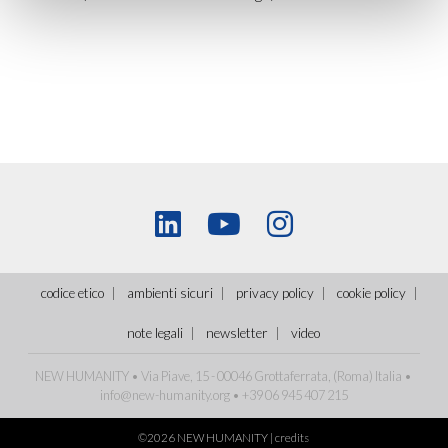
codice etico
ambienti sicuri
privacy policy
cookie policy
note legali
newsletter
video
NEW HUMANITY • Via Piave, 15 - 00046 Grottaferrata, (Roma)
Italia
•
info@new-humanity.org
• +39 06 945 407 215
©2026 NEW HUMANITY |
credits