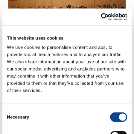
This website uses cookies
We use cookies to personalise content and ads, to
22.05.2014
provide social media features and to analyse our traffic.
We also share information about your use of our site with
our social media, advertising and analytics partners who
may combine it with other information that you’ve
provided to them or that they’ve collected from your use
Si è svolto il 21 marzo scorso presso la sala XXIV del
Palazzo delle Nazioni il
seminario “Sistema Internazionale
of their services.
dei Diritti Umani – il ruolo della Santa Sede e delle ONG
di ispirazione cattolica presso l’ONU”
.
coque samsung
Organizzato dalla rappresentanza di New Humanity a
Consent
Ginevra e dal
Forum delle ONG di ispirazione cattolica
,
Necessary
Selection
l’evento è stato particolarmente arricchito dalla
partecipazione di 60 giovani studenti provenienti da tutto il
mondo e membri di New Humanity.