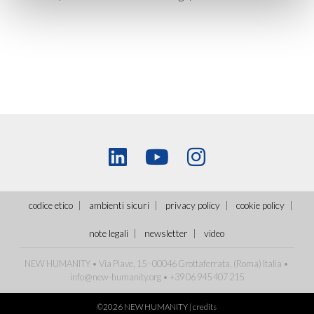
codice etico
ambienti sicuri
privacy policy
cookie policy
note legali
newsletter
video
NEW HUMANITY • Via Piave, 15 - 00046 Grottaferrata, (Roma)
Italia
•
info@new-humanity.org
• +39 06 945 407 215
©2026 NEW HUMANITY |
credits