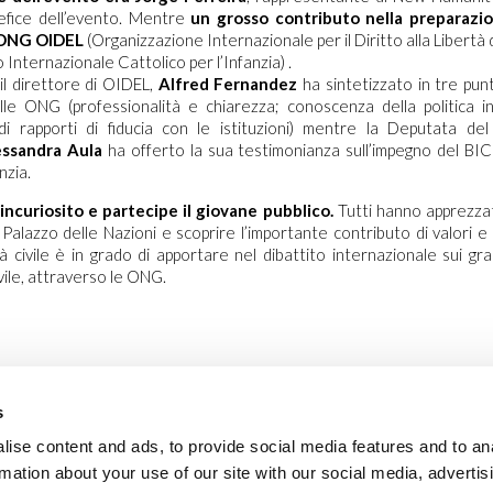
tefice dell’evento. Mentre
un grosso contributo nella preparazi
 ONG OIDEL
(Organizzazione Internazionale per il Diritto alla Libertà
o Internazionale Cattolico per l’Infanzia) .
 il direttore di OIDEL,
Alfred Fernandez
ha sintetizzato in tre punt
lle ONG (professionalità e chiarezza; conoscenza della politica i
di rapporti di fiducia con le istituzioni) mentre la Deputata del
essandra Aula
ha offerto la sua testimonianza sull’impegno del BIC
anzia.
 incuriosito e partecipe il giovane pubblico.
Tutti hanno apprezzat
il Palazzo delle Nazioni e scoprire l’importante contributo di valori e
à civile è in grado di apportare nel dibattito internazionale sui gra
vile, attraverso le ONG.
s
ise content and ads, to provide social media features and to an
rmation about your use of our site with our social media, advertis