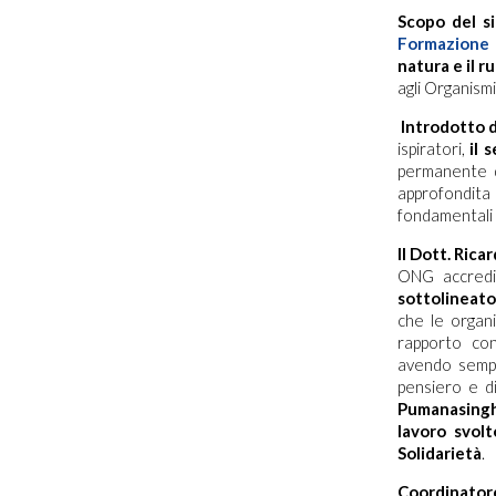
Scopo del si
Formazione 
natura e il 
agli Organismi
Introdotto 
ispiratori,
il 
permanente d
approfondita 
fondamentali 
Il Dott. Rica
ONG accredi
sottolineato
che le organi
rapporto con 
avendo sempr
pensiero e d
Pumanasing
lavoro svolt
Solidarietà
.
Coordinatore