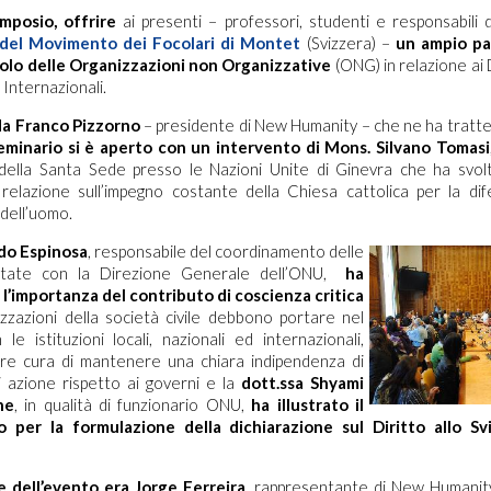
mposio, offrire
ai presenti – professori, studenti e responsabili 
del Movimento dei Focolari di Montet
(Svizzera) –
un ampio pa
ruolo delle Organizzazioni non Organizzative
(ONG) in relazione ai 
 Internazionali.
da Franco Pizzorno
– presidente di New Humanity – che ne ha tratteg
seminario si è aperto con un intervento di Mons. Silvano Tomasi
ella Santa Sede presso le Nazioni Unite di Ginevra che ha svol
relazione sull’impegno costante della Chiesa cattolica per la dife
dell’uomo.
rdo Espinosa
, responsabile del coordinamento delle
tate con la Direzione Generale dell’ONU,
ha
 l’importanza del contributo di coscienza critica
zzazioni della società civile debbono portare nel
le istituzioni locali, nazionali ed internazionali,
e cura di mantenere una chiara indipendenza di
i azione rispetto ai governi e la
dott.ssa Shyami
he
, in qualità di funzionario ONU,
ha illustrato il
o per la formulazione della dichiarazione sul Diritto allo Sv
 dell’evento era Jorge Ferreira
, rappresentante di New Humanit