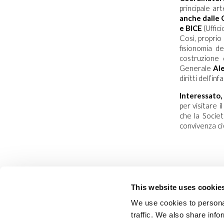
principale ar
anche dalle
e BICE
(Uffici
Così, proprio
fisionomia de
costruzione 
Generale
Al
diritti dell’inf
Interessato,
per visitare 
che la Societ
convivenza ci
This website uses cookie
We use cookies to personal
traffic. We also share info