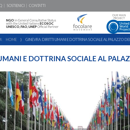
Q
SOSTIENICI
CONTATTI
OUR MAIN
PROJECT
NGO
in General Consultative Status
with the United Nations
ECOSOC
UNESCO, FAO, UNEP
Official Partner
I:
HOME
⟩
GINEVRA: DIRITTI UMANI E DOTTRINA SOCIALE AL PALAZZO DE
 UMANI E DOTTRINA SOCIALE AL PALA