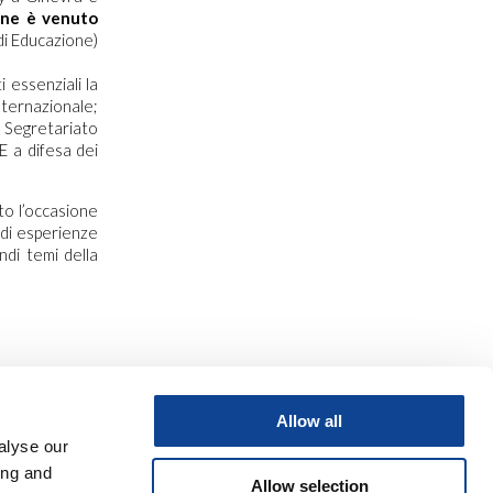
one è venuto
 di Educazione)
i essenziali la
nternazionale;
 Segretariato
E a difesa dei
o l’occasione
 di esperienze
ndi temi della
Allow all
alyse our
ing and
Allow selection