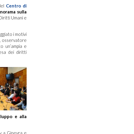
del
Centro di
norama sulla
Diritti Umani e
giato i motivi
, osservatore
to un’ampia e
sa dei diritti
iluppo e alla
y a Ginevra e