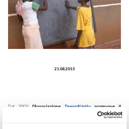
21.08.2013
Dal 2005
l’Associazione
Teens4Unity
promuove il
progetto “Seme di Fraternità”
, rivolto ai ragazzi bisognosi
in uno dei quartieri più popolati e poveri di Bobo-Dioulasso
(Burkina Faso), chiamato Sarfalao.