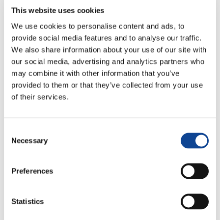
L’iniziativa, inserita all’interno del progetto di partenariato
tra ragazzi del Nord e Sud del mondo
Schoolmates
,
offre ai
This website uses cookies
ragazzi un “doposcuola” e borse di studio.
We use cookies to personalise content and ads, to
Grazie ad un gruppo di volontari, nel 2005 è nato un
provide social media features and to analyse our traffic.
“doposcuola”
con lezioni di sostegno scolastico e
We also share information about your use of our site with
formazione umana e sociale per alcuni ragazzi.
our social media, advertising and analytics partners who
Essi avevano anche la possibilità di consumare un pasto che
may combine it with other information that you’ve
spesso, per molti di loro, era l’unico della giornata. Il
provided to them or that they’ve collected from your use
progetto si è poi ampliato rivolgendosi ad un numero
maggiore di ragazzi.
of their services.
Oggi il “doposcuola” continua con corsi di recupero nelle
materie più difficili come matematica, inglese e francese. Si
prefigge di aiutare i ragazzi a superare gli esami finali.
Consent
Necessary
Selection
Si svolge in uno dei
quartieri più popolati e
poveri di Bobo-Dioulasso
,
Preferences
chiamato Sarfalao. Spesso
nei giorni di festa, come
Natale e Pasqua, o in
Statistics
occasione di incontri di
formazione per conoscere