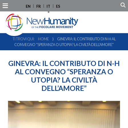
EN
FR
IT
ES
TI TROVI QUI:
HOME
⟩
GINEVRA: IL CONTRIBUTO DI N-H AL
CONVEGNO “SPERANZA O UTOPIA? LA CIVILTÀ DELL’AMORE”
GINEVRA: IL CONTRIBUTO DI N-H
AL CONVEGNO “SPERANZA O
UTOPIA? LA CIVILTÀ
DELL’AMORE”