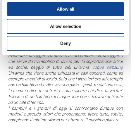
morte di Dio, sostenendo che inevitabilmente ciò avrebbe
avuto come conseguenza la morte dell’uomo. Ritengo che vi
Allow all
siamo in pieno. É quanto anche voi avete sostenuto e vi
ringrazio per aver parlato in questi termini.
In luogo di una visione integrale della persona umana, nella
Allow selection
quale ogni dimensione – anche quella spirituale – viene
rispettata, a
ssistiamo oggi
alla “reificazione” dell’esse umano.
Deny
coque iphone
Abbiamo allora la persona vista come un
oggetto.
custodia cover iphone
Un oggetto sessule – com’è
evidente – un oggetto utilizzato a fini commerciali, un oggetto
che serve da trampolino di lancio per la sopraffazione altrui
ed anche, peggio di tutto ciò, un’arma.
coque samsung
Un’arma che viene anche utilizzata in casi concreti, come ad
esempio in casi di divorzio. Solo che l’altro ieri ero ad esempio
con un bambino che diceva a suo padre: ‘papà, tu dici una cosa,
la mamma dice il contrario,..come sapere chi dice la verità?’
Pariamo di un bambino di cinque anni che si trovava di fronte
ad un tale dilemma.
I bambini e i giovani di oggi si confrontano dunque con
modelli e pseudo-valori che propongono: avere tutto, subito,
compiendo il minimo sforzo per ottenere il massimo piacere.