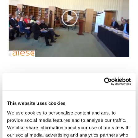
31.05.2014
This website uses cookies
Si è svolto lo scorso 30 ottobre presso la Biblioteca del
We use cookies to personalise content and ads, to
Palazzo delle Nazioni a Ginevra, il convegno
“Speranza o
provide social media features and to analyse our traffic.
Utopia? La civiltà dell’Amore”
. L’evento ha segnato
la
We also share information about your use of our site with
celebrazione della figura di Papa Paolo VI presso l’ONU
,
our social media, advertising and analytics partners who
attraverso la presentazione del libro “La civiltà dell’amore