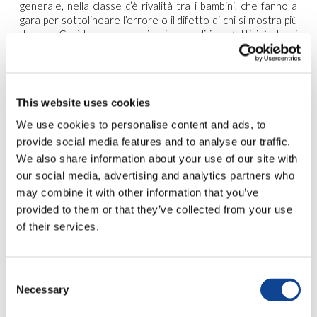
generale, nella classe c’è rivalità tra i bambini, che fanno a
gara per sottolineare l’errore o il difetto di chi si mostra più
debole. Così ho pensato di coinvolgerli in un’attività che li
gratificasse, aiutandoli a vedere il buono che c’è in ognuno di
loro, e sperando che vedessero il buono anche in F.
Nasce così la “Posta dell’Amicizia”:
una mattina sulla
cattedra è comparsa una scatola colorata dotata di fessura
This website uses cookies
come la buchetta della posta. Sul coperchio della scatola ho
We use cookies to personalise content and ads, to
incollato una vignetta di
Gibi e DoppiaW
che si dicevano
provide social media features and to analyse our traffic.
sorridendo
“Ho una sorpresa per te!”
. Ho proposto ai bambini
di utilizzare la scatola durante la settimana per dirsi l’un
We also share information about your use of our site with
l’altro le cose buone che avevano vissuto o gli aspetti
our social media, advertising and analytics partners who
positivi che avevano osservato nell’uno o nell’altro durante
may combine it with other information that you’ve
la giornata.
coque iphone
Le lettere potevano essere
provided to them or that they’ve collected from your use
anonime o firmate, indirizzate a chiunque. Potevano
of their services.
mandarsi disegni, poesie, piccoli regalini. Abbiamo deciso di
partecipare anche noi maestre per scrivere a quei bambini
che, quasi sicuramente, non avrebbero ricevuto niente. La
posta sarebbe stata letta insieme alla fine di ogni settimana.
Consent
I bambini hanno accettato la proposta con entusiasmo e si
Necessary
Selection
sono lanciati nella scrittura di lettere, bigliettini e poesie.