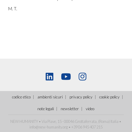
M. T.
codice etico
ambienti sicuri
privacy policy
cookie policy
note legali
newsletter
video
NEW HUMANITY • Via Piave, 15 - 00046 Grottaferrata, (Roma)
Italia
•
info@new-humanity.org
• +39 06 945 407 215