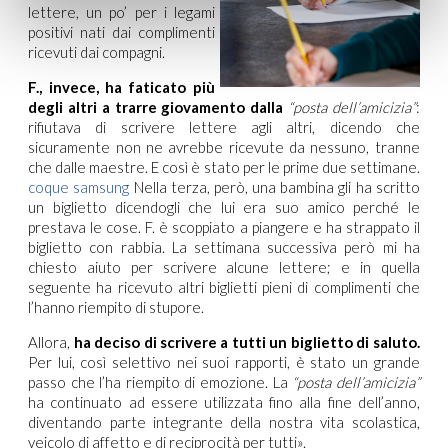
lettere, un po’ per i legami
positivi nati dai complimenti
ricevuti dai compagni.
F., invece, ha faticato più
degli altri a trarre giovamento dalla
“posta dell’amicizia”
:
rifiutava di scrivere lettere agli altri, dicendo che
sicuramente non ne avrebbe ricevute da nessuno, tranne
che dalle maestre. E così è stato per le prime due settimane.
coque samsung
Nella terza, però, una bambina gli ha scritto
un biglietto dicendogli che lui era suo amico perché le
prestava le cose. F. è scoppiato a piangere e ha strappato il
biglietto con rabbia. La settimana successiva però mi ha
chiesto aiuto per scrivere alcune lettere; e in quella
seguente ha ricevuto altri biglietti pieni di complimenti che
l’hanno riempito di stupore.
Allora,
ha deciso di scrivere a tutti un biglietto di saluto.
Per lui, così selettivo nei suoi rapporti, è stato un grande
passo che l’ha riempito di emozione. La
“posta dell’amicizia”
ha continuato ad essere utilizzata fino alla fine dell’anno,
diventando parte integrante della nostra vita scolastica,
veicolo di affetto e di reciprocità per tutti».