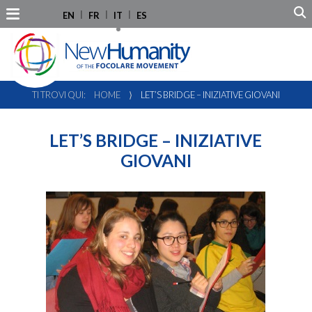
EN
FR
IT
ES
TI TROVI QUI:
HOME
⟩
LET’S BRIDGE – INIZIATIVE GIOVANI
LET’S BRIDGE – INIZIATIVE
GIOVANI